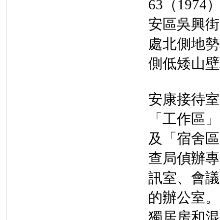
63（19
安區吳興街
處北側地勢
側低矮山壁
安康接待室
「工作區」
及「宿舍區
查局偵辦專
訊室、會議
的辦公室。
獨居房和混