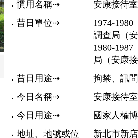
慣用名稱⇢
安康接待
Next
昔日單位⇢
1974-1980
調查局（
1980-1987
局（安康
昔日用途⇢
拘禁、訊
今日名稱⇢
安康接待
今日用途⇢
國家人權
地址、地號或位
新北市新店