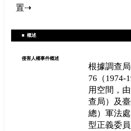
置⇢
■
概述
侵害人權事件概述
根據調查局
76（197
用空間，由
查局）及臺
總）軍法處
型正義委員