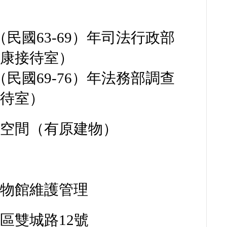
室
（
民國63-69
）年司法行政部
安康接待室）
（
民國69-76
）年法務部調查
接待室）
問空間（有原建物）
室
博物館維護管理
區雙城路12號