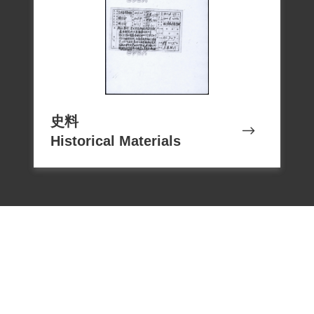
步培育事業經營的各項人才，1964年設立
大榮高工（今大榮高中）。
李天生經營的大榮鐡工廠，在戒嚴時期，
晋用不少坐監時期的難友，一方面是借用
史料
他們的長才，一方面也因出獄的難友，謀
Historical Materials
生困難，故幫忙安排工作，工廠前後用了
20多位政治犯，並有多人當上主管，也引
起警總的關切與施壓，不過李氏仍秉持關
懷弱勢的初衷，持續照料難友，李天生的
難友，也是大榮員工的張大邦說：「李天
生經營能力強、也很會用人，具有社會主
義思想，極關心出獄後難友的就業。在臺
灣中南部受惠於他的難友非常多，無人出