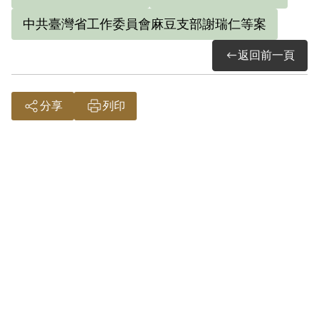
國防部軍法局、國防部總政治部主任蔣經
中共臺灣省工作委員會麻豆支部謝瑞仁等案
國、國防部參謀總長周至柔、總統府、國
返回前一頁
防部軍法局局長包啟黃、國防部部長郭寄
嶠等陳情，希望覆審，最後仍維持原判。
分享
列印
李氏因患有糖尿病，1952年5月，即由保安
司令部軍法處送臺大醫院醫治，至同年10
月底正式入監服刑。
在新店軍人監獄坐監期間，李天生發揮其
經營長才，向獄方提出興建工廠的計畫。
計畫被採納後，他在監獄後方建軋鋼工
廠，不僅讓受刑人學習工作技能，也可增
加收入，進一步改善獄中的生活與伙食。
1957年期滿出獄。