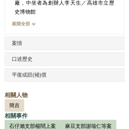
灣省保安司令部發出通緝，沒收其財產；
廠，中坐者為創辦人李天生／高雄市立歷
同年11月李氏依《匪諜自首辦法》，出面
史博物館
自首，1951年4月3日，經保安司令部送至
展開全部
保密局訊問並拘押，5月24日移送保安司令
部審理，7月24日臺灣省保安司令部（40）
案情
安潔字第2775號判決，以「知匪不報，暨
資匪罪」，判有期徒刑6年，褫奪公權4
口述歷史
年，全部財產除酌留其家屬必須生活費外
沒收。
平復或賠(補)償
此案中政府既受理李天生自首，又將之逮
相關人物
捕判刑，兩者間相互矛盾，李氏不服判決
簡吉
內容，屢次與家屬、友人聲請覆審。李氏
相關事件
本人也於1951年8月、9月、11月，和1952
石仔瀨支部楊鬧上案
麻豆支部謝瑞仁等案
年2月、10月、11月及1953年1月，分別向