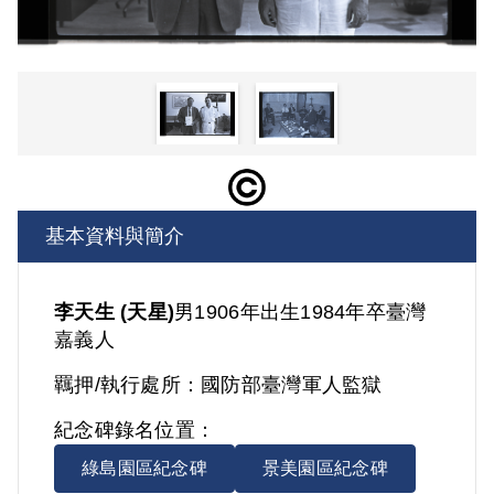
基本資料與簡介
李天生 (天星)
男
1906年出生
1984年卒
臺灣
嘉義人
羈押/執行處所：
國防部臺灣軍人監獄
紀念碑錄名位置：
綠島園區紀念碑
景美園區紀念碑