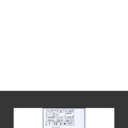
李天生入獄期間，其經營的茂榮鋼鐡廠，
遭政府拍賣，而茂榮員工有感於事業主往
昔對員工的照料，茂榮員工乃共同集資，
以154萬將工廠買回，改組為「大榮製鋼公
司」，並持續經營。1957年李氏出獄後，
員工仍請李氏出面主持經營，爾後事業發
展迅速，是1960年代臺灣重要的鋼鐡廠之
一，臺灣的廠區外，也在東南亞地區設廠
經營。出獄後仍不忘公益，1959年八七水
災，西部災情慘重，重創李天生老家嘉義
縣東石鄉三塊厝，他於朴子鎮郊覓購2000
坪土地，興建「天星新村」並將三塊厝遷
村於此，安置村民。李天生經營版圖擴大
至鑄造、重工、教育等各領域，而為進一