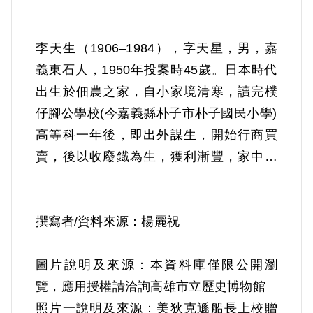
李天生（1906–1984），字天星，男，嘉
義東石人，1950年投案時45歲。日本時代
出生於佃農之家，自小家境清寒，讀完樸
仔腳公學校(今嘉義縣朴子市朴子國民小學)
高等科一年後，即出外謀生，開始行商買
賣，後以收廢鐡為生，獲利漸豐，家中生
計日漸起色。日治時期他曾加入同鄉侯朝
宗（後改名劉啟光）主持的讀書會，繼而
參加簡吉領導的臺灣農民組合。在日本殖
撰寫者/資料來源：楊麗祝
民政府整肅農民組合期間，數度被捕，曾
一度入獄3個月。二戰爆發後，殖民政府的
圖片說明及來源：本資料庫僅限公開瀏
威壓日緊，1939年李氏前往中國發展，以
覽，應用授權請洽詢高雄市立歷史博物館
買賣廢鐡為業，之後設廠煉鐡。二戰後返
照片一說明及來源：美狄克遜船長上校贈