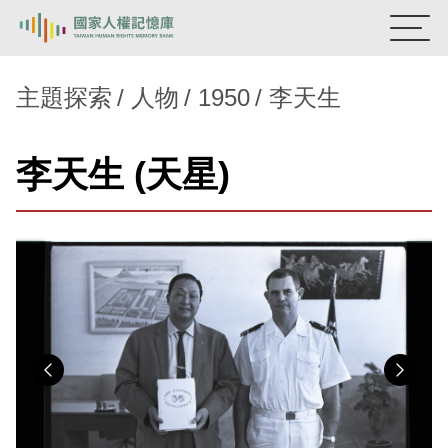
:::
國家人權記憶庫
主題探索
人物
1950
李天生
熱門關鍵字：
陳孟和
李舜治
鹿窟事件
安康接待室
李天生 (天星)
新生訓導處
蛋殼畫
送物單
主題探索
背景知識
關於我們
意見信箱
Previous
Nex