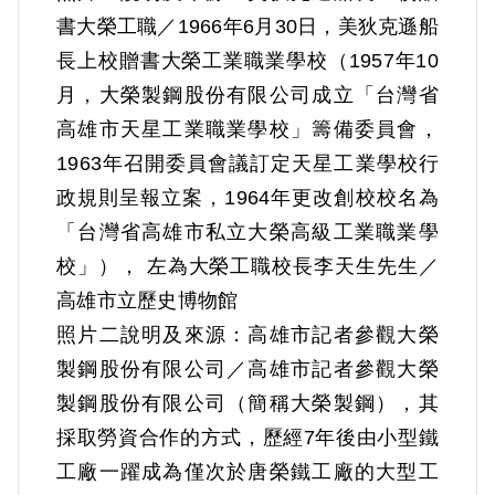
臺，在高雄開設茂榮鐡工廠，業務蒸蒸日
書大榮工職／1966年6月30日，美狄克遜船
上，並從軋鋼延伸到煉鋼，並於經營事業
長上校贈書大榮工業職業學校（1957年10
同時持續投入公益，1949年捐地5甲，充建
月，大榮製鋼股份有限公司成立「台灣省
嘉義東石初中(今東石國中)的校舍，同年撥
高雄市天星工業職業學校」籌備委員會，
用卡車協助載運工人，支援興建高雄西子
1963年召開委員會議訂定天星工業學校行
灣到桃仔園的沿海道路。
政規則呈報立案，1964年更改創校校名為
「台灣省高雄市私立大榮高級工業職業學
在事業鼎盛之際，李天生卻因資匪案入
校」）， 左為大榮工職校長李天生先生／
獄。據官方判決書所載，共黨份子簡吉為
高雄市立歷史博物館
李天生舊友，1949年簡吉於逃亡期間，稱
照片二說明及來源：高雄市記者參觀大榮
病藏匿於茂榮鐡工廠的臺北辦事處，李氏
製鋼股份有限公司／高雄市記者參觀大榮
並提供醫藥費給簡吉。1950年簡吉被捕，
製鋼股份有限公司（簡稱大榮製鋼），其
李天生亦隱匿在外，國防部保密局於簡氏
採取勞資合作的方式，歷經7年後由小型鐵
手冊中得知李氏資助金錢一事，於是由臺
工廠一躍成為僅次於唐榮鐵工廠的大型工