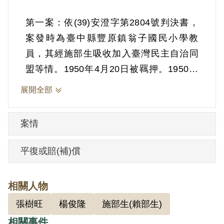
第一案：依(39)安澄字第2804號判決書，
案發時為臺中縣豐原鎮翁子國民小學教
員，其經施部生吸收加入臺灣民主自治同
盟等情。1950年4月20日被羈押。1950年
經臺灣省保安司令部以《懲治叛亂條例》
展開全部
第5條「參加叛亂之組織」判處有期徒刑12
年。
案情
第二案：依(44)審復字第24號判決書，案發
時為受刑人，其與吳聲達、張樹旺、楊俊
平復或賠(補)償
隆成立核心組織，並負聯絡責任，又曾受
吳君密交羅馬文匪歌「再接再厲」歌唱等
相關人物
情。1955年經臺灣省保安司令部以《懲治
張樹旺
楊俊隆
施部生(賴部生)
叛亂條例》第2條第1項「意圖以非法之方
相關事件
法顛覆政府而著手實行」判處死刑，全部