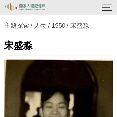
:::
國家人權記憶庫
主題探索
人物
1950
宋盛淼
熱門關鍵字：
陳孟和
李舜治
鹿窟事件
安康接待室
宋盛淼
新生訓導處
蛋殼畫
送物單
主題探索
背景知識
關於我們
意見信箱