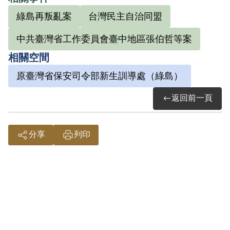
財產除酌留其家屬必需之生活費外均沒
綠島再叛亂案
台灣民主自治同盟
收。1956年1月13日執行死刑。
中共臺灣省工作委員會臺中地區張伯哲等案
相關空間
其家屬於1999年4月向補償基金會提出申
原臺灣省保安司令部新生訓導處（綠島）
請，2000年7月經第1屆第18次董事會審核
通過予以補償。補償理由為原審認定其與
返回前一頁
楊君罪行之證據資料，僅依其等於偵查中
之自白及相互間之供證，罪證不足，難認
分享
列印
達到意圖以非法之方法顛覆政府而著手實
行。又同案被告吳聲達將匪歌交由其歌
唱，亦僅屬思想層次問題，故認非有實
據。2019年2月經促轉會公告撤銷判決處