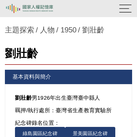
:::
國家人權記憶庫
主題探索
人物
1950
劉壯齡
熱門關鍵字：
陳孟和
李舜治
鹿窟事件
安康接待室
劉壯齡
新生訓導處
蛋殼畫
送物單
主題探索
基本資料與簡介
背景知識
關於我們
劉壯齡
男
1926年出生
臺灣
臺中縣人
羈押/執行處所：
臺灣省生產教育實驗所
意見信箱
紀念碑錄名位置：
綠島園區紀念碑
景美園區紀念碑