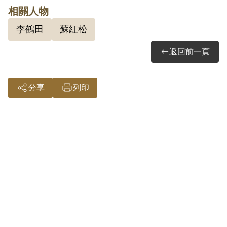
核通過予以補償。補償理由為原判決以被
相關人物
告其曾聽另案叛徒宋盛淼宣傳之反動言
李鶴田
蘇紅松
論，思想顯受影響，而予交付感化等情，
屬思想層次問題。故認本案非有實據。
返回前一頁
2019年2月經促轉會公告撤銷判決處分。
分享
列印