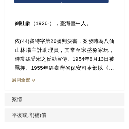
劉壯齡（1926-），臺灣臺中人。
依(44)審特字第26號判決書，案發時為八仙
山林場主計助理員，其常至宋盛淼家玩，
時常聽受宋之反動宣傳。1954年8月13日被
羈押。1955年經臺灣省保安司令部以《戡
亂時期檢肅匪諜條例》第8條第1項第2款判
展開全部
處交付感化期間另以命令定之。1956年10
月6日交付感化。1959年12月30日開釋。
案情
其於1999年7月向補償基金會提出申請，
平復或賠(補)償
2001年11月經第2屆第14次臨時董事會審