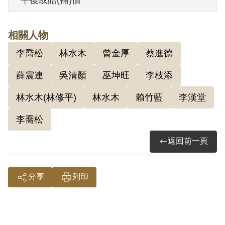
賴竹藍加入組織，當時賴並未允諾參加。
1949年2月賴竹藍才參加共黨組織，1950
相關人物
年3月因武委會據點遭臺中憲兵隊搜山圍
李喬松
林水木
曾金厚
蔡進德
捕。巫添福與李漢堂等一行人乃逃回霧峰
火炎山，4至5月間賴竹藍協助李漢堂及巫
薛震連
吳清顏
巫坤旺
李枝添
添福藏匿多日，並替李收藏手榴彈二十枚
林水木(林修平)
林水木
賴竹藍
李漢堂
及手槍兩枝。
李喬松
1952年1月29日保安司令部運用自首份子吳
返回前一頁
清顏為眼線，偵悉李漢堂率同李枝添等人
擬夜宿雲林縣林內鄉竹圍仔農場蔡進德宅
分享
列印
前之甘蔗園內，電飭雲林警察局刑警隊圍
捕，當場逮捕李枝添等人，再循線派臺中
縣警察局逮捕賴竹藍，解送保安司令部，