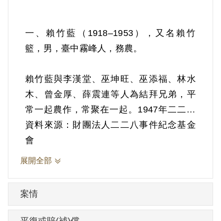
一、賴竹藍（1918–1953），又名賴竹
籃，男，臺中霧峰人，務農。
賴竹藍與李漢堂、巫坤旺、巫添福、林水
木、曾金厚、薛震連等人為結拜兄弟，平
常一起農作，常聚在一起。1947年二二八
事件發生後，因參加臺中市的抗議遊行活
資料來源：財團法人二二八事件紀念基金
動，後來為免遭受政府濫捕，遂展開逃
會
亡。
展開全部
依臺灣省保安司令部（41）安潔字第3095
案情
號判決書記載，1948年7月林水木與李喬松
討論參加省工委會中部武裝委員會，邀請
平復或賠(補)償