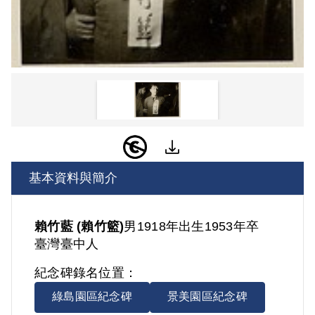
基本資料與簡介
賴竹藍 (賴竹籃)
男
1918年出生
1953年卒
臺灣
臺中人
紀念碑錄名位置：
綠島園區紀念碑
景美園區紀念碑