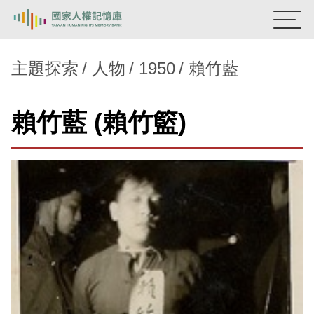
:::
國家人權記憶庫
主題探索
人物
1950
賴竹藍
熱門關鍵字：
陳孟和
李舜治
鹿窟事件
安康接待室
賴竹藍 (賴竹籃)
新生訓導處
蛋殼畫
送物單
主題探索
背景知識
關於我們
意見信箱