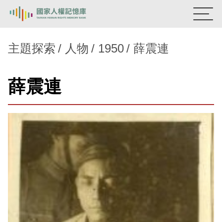
:::
國家人權記憶庫
主題探索
人物
1950
薛震連
熱門關鍵字：
陳孟和
李舜治
鹿窟事件
安康接待室
薛震連
新生訓導處
蛋殼畫
送物單
主題探索
背景知識
關於我們
意見信箱