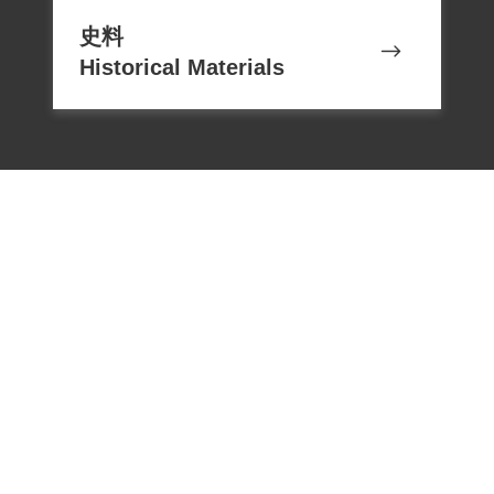
遭受公務員及公權力侵害以致死亡，認定
史料
其為二二八事件受難者並給予賠償。
Historical Materials
2019年2月經促轉會公告撤銷判決處分。
撰寫者/資料來源：林雪芳
二、1947年二二八事件發生期間，受難者
於彰化縣務農，同年因參加事件，為躲避
國府軍緝捕而逃亡。1953年遭羅織「因意
圖以非法方法顛覆政府而著手實行」罪名
電話：02-22182438
傳真：02-22182436
Email：memoryservice@nhrm.gov.t