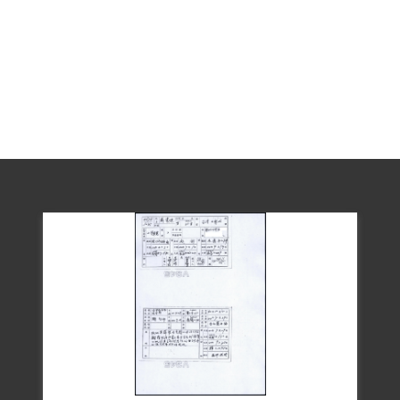
局被偵訊時，完全否認曾為武委會發展工
作、運送槍彈、殺害刑警等行為。案經保
安司令部軍事法庭審判時，亦全部否認犯
罪之指控，審判官則根據同案的孫彰等5人
之供述，認定薛擔任武裝幹部、收集武
器、建立武裝基地與聯絡線，殺害刑警。
1953年7月29日保安司令部軍事法庭以「意
圖以非法之方法顛覆政府而着手實行」，
依懲治叛亂條例第二條第一項判處薛震連
死刑，9月30日執行槍決。家屬並未前往領
取遺體，原列為六張犁公墓之墳墓名冊
中，今已無碑可查。
2001年經財團法人二二八事件紀念基金會
第67次董事會決議，薛震連因二二八事件