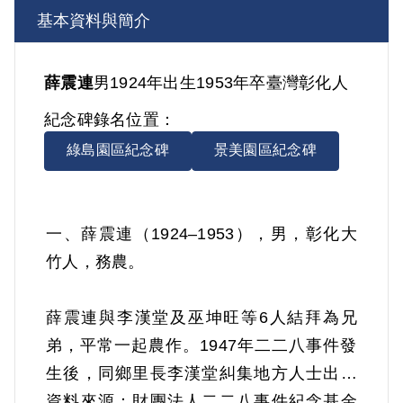
基本資料與簡介
薛震連
男
1924年出生
1953年卒
臺灣
彰化人
紀念碑錄名位置：
綠島園區紀念碑
景美園區紀念碑
一、薛震連（1924–1953），男，彰化大
竹人，務農。
薛震連與李漢堂及巫坤旺等6人結拜為兄
弟，平常一起農作。1947年二二八事件發
生後，同鄉里長李漢堂糾集地方人士出面
維持社會秩序，李漢堂邀請薛震連參加。
資料來源：財團法人二二八事件紀念基金