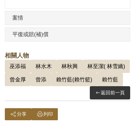
案情
平復或賠(補)償
相關人物
巫添福
林水木
林秋興
林至潔( 林雪嬌)
曾金厚
曾添
賴竹藍(賴竹籃)
賴竹藍
返回前一頁
分享
列印