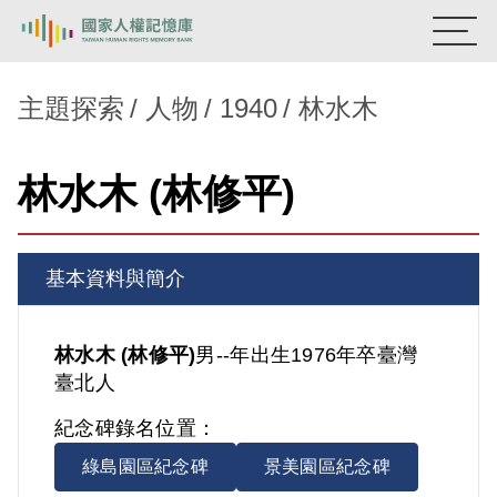
:::
國家人權記憶庫
主題探索
人物
1940
林水木
熱門關鍵字：
陳孟和
李舜治
鹿窟事件
安康接待室
林水木 (林修平)
新生訓導處
蛋殼畫
送物單
主題探索
基本資料與簡介
背景知識
關於我們
林水木 (林修平)
男
--年出生
1976年卒
臺灣
臺北人
意見信箱
紀念碑錄名位置：
綠島園區紀念碑
景美園區紀念碑