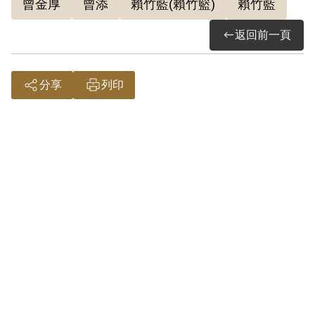
曾金厚
曾添
賴竹藍(賴竹籃)
賴竹藍
返回前一頁
分享
列印