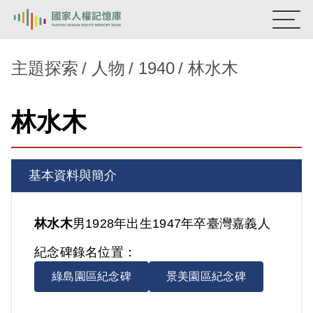
:::
國家人權記憶庫
主題探索
人物
1940
林水木
熱門關鍵字：
陳孟和
李舜治
鹿窟事件
安康接待室
林水木
新生訓導處
蛋殼畫
送物單
主題探索
基本資料與簡介
背景知識
關於我們
林水木
男
1928年出生
1947年卒
臺灣
嘉義人
紀念碑錄名位置：
意見信箱
綠島園區紀念碑
景美園區紀念碑