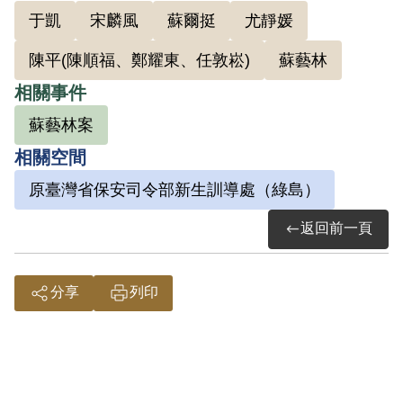
1949年參與「四六事件」營救會活躍分子
于凱
宋麟風
蘇爾挺
尤靜媛
之一，後由學校訓導處就經濟來源予以協
陳平(陳順福、鄭耀東、任敦崧)
蘇藝林
助。姜民權不滿國民黨統治，加入中共成
為在臺地下黨員。1950年5月8日，「共諜
相關事件
蘇藝林等案」爆發，蕭明華、于凱、張慶
蘇藝林案
等人陸續被捕，情治機構就相關人際網絡
相關空間
清查收網。1950年5月27日臺灣省保安司令
原臺灣省保安司令部新生訓導處（綠島）
部代電、內政部調查局臺灣省調查處處長
返回前一頁
郭乾輝以臺調（39）二自2690號代電告知
臺大為辦案需要入校偵察逮捕，5月27、28
日間姜民權遭逮捕羈押，時為臺灣大學物
分享
列印
理系二年級學生。
官方資料稱，姜民權自供1950年2月初經由
于凱介紹參加中共中央社會部潛臺間諜組
織，化名「藍天」，隨同于凱、張慶在臺