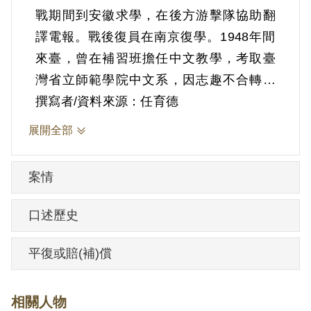
戰期間到安徽求學，在後方游擊隊協助翻
譯電報。戰後復員在南京復學。1948年間
來臺，曾在補習班擔任中文教學，考取臺
灣省立師範學院中文系，因志趣不合轉至
臺灣大學物理系，為該系戰後招收首位女
撰寫者/資料來源：任育德
性，課餘擔任何應欽女兒何麗珠家教。
展開全部
1950年因「共諜蘇藝林姜民權等案」被捕
時21歲，次年判刑15年。
案情
就讀臺大期間，參與耕耘社，結識臺大歷
史系學生于凱、張慶、路統信等人。據
口述歷史
1999年同案受刑人石小岑受訪時表示，耕
耘社並非評論國事社團，社員聚會不談政
平復或賠(補)償
治。據1950年7月21日傅斯年致蔣經國有關
于凱案相關臺大學生函指出，姜民權為
相關人物