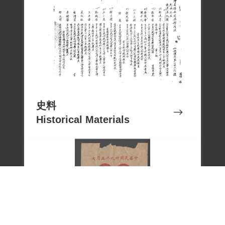
日。
1960年6月，姜民權遭臺大以「為匪工作」
為由開除學籍，無法復學。1961年5月與在
臺灣糖業公司服務農業育種學者夏雨人結
婚，移居臺南。1963年1月隨任農耕示範團
團長夫婿赴利比亞（按1971至72年夏赴蓋
史料
亞納共和國擔任農技團團長），操持家務
Historical Materials
養育兒子。1990年3月夏雨人逝世後，姜民
權依親同居。
1999年5月姜民權向補償基金會提出補償申
請，2000年11月4日經第一屆第二十二次董
事會審核通過。2018年12月7日經促轉會公