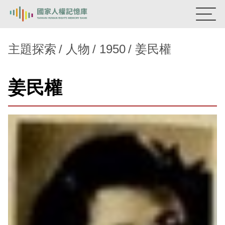
:::
國家人權記憶庫
主題探索
人物
1950
姜民權
熱門關鍵字：
陳孟和
李舜治
鹿窟事件
安康接待室
姜民權
新生訓導處
蛋殼畫
送物單
主題探索
背景知識
關於我們
意見信箱