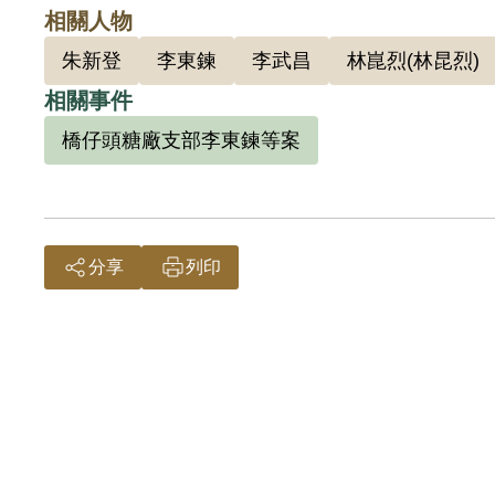
相關人物
月被國
之方法
朱新登
李東鍊
李武昌
林崑烈(林昆烈)
執行槍
相關事件
備，且
橋仔頭糖廠支部李東鍊等案
是不知
案，亦
景傷情
分享
列印
199
償。2