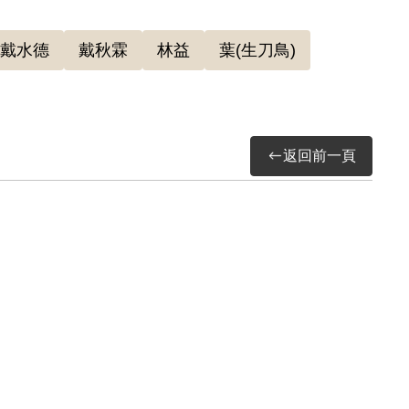
司令部（41）安潔字第2090號以「意圖以非法
產除酌留其家屬必需生活費外沒收，12月2日
戴水德
戴秋霖
林益
葉(生刀鳥)
濃烈，急於返鄉，故對戰後臺灣局勢變化甚無防
進行鎮壓、清鄉，對臺灣人更為疑慮，致使他只
夫蔡水岸則是姻親關係受到牽連，與林東福同
返回前一頁
獨生子栽培長大，也未敢留存獄中家書，避免觸
年1月19日經第2屆第16次董事會通過，予以補