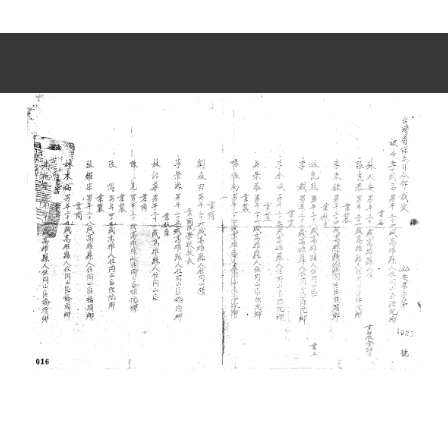
史料
Historical Materials