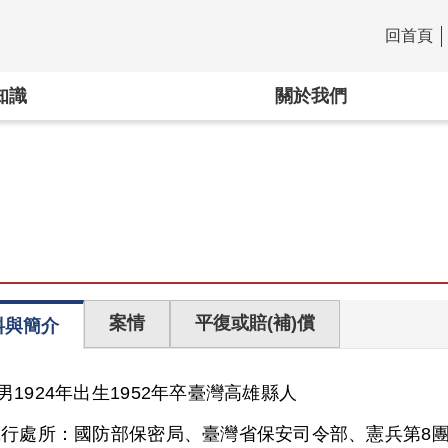
回首頁
:::
知識
關於我們
案情
平復或賠(補)償
料與簡介
男
1924年出生
1952年卒
臺灣
高雄縣人
執行處所：
國防部保密局、臺灣省保安司令部、憲兵第8