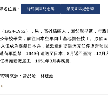
錄名位置：
綠島園區紀念碑
景美園區紀念碑
（1924-1952），男，高雄橋頭人，因父親早逝，母
公學校畢業，前往日本空軍岡山基地擔任技工。原欲留
2年入伍成為臺籍日本兵，被派遣到婆羅洲充任俘虜營監
遭荷軍監禁，1949年遣送至日本，8月返回臺灣，12月
再任橋頭糖廠雇工，1951年3月再務農。
/資料來源：曾品滄、林建廷
資料載，林東福涉及「李武昌等案」，起因於1950年
林益三一小組，共開會10次，討論時局及臺灣經濟問
，以及閱讀《殖民地政策》等反動書籍。又於同年12月，