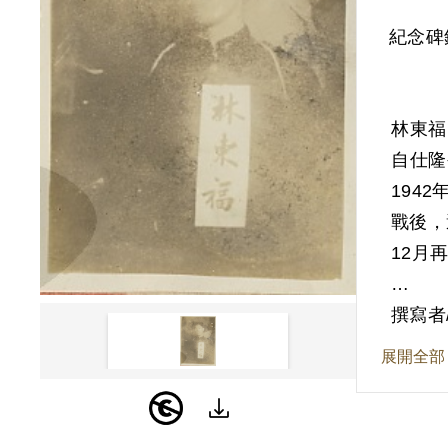
紀念碑
林東福
自仕隆
194
戰後，
12月
撰寫者
展開全部
據官方
新登、
攝照片