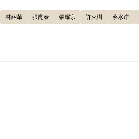
防部保密局逮捕，案發時28歲。1952年6月臺灣省保安
顛覆政府而著手實行」判處死刑，褫奪公權終身，全部財
林紹華
張崑泰
張耀宗
許火樹
蔡水岸
決。林金葉受訪時認為，兄長多年羈留海外，思鄉之情
兄長返鄉之前，臺灣已發生二二八事件，中華民國政府
覺間接觸共產黨人士，即死於非命。再者，林金葉的丈
遭槍決，她自認對夫家感到愧疚。此後，林金葉一人將
且徒增恐懼，並透過佛教信仰讓心靈得到安穩。
9年其妹蔡林金葉等人代表向補償基金會申請補償，2002
018年10月4日，促轉會撤銷其有罪判決。