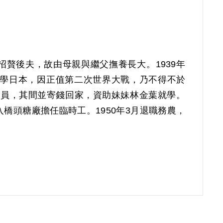
親招贅後夫，故由母親與繼父撫養長大。1939年
學日本，因正值第二次世界大戰，乃不得不於
視員，其間並寄錢回家，資助妹妹林金葉就學。
入橋頭糖廠擔任臨時工。1950年3月退職務農，
林氏經許暢介紹加入共產黨組織，與張耀宗、朱
題，並奉許暢之命，在橋頭糖廠及高雄煉油廠拍
介紹戴水德加入許暢組織之豬肉會。1951年5