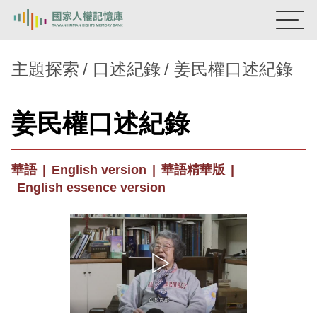
:::
國家人權記憶庫
主題探索
口述紀錄
姜民權口述紀錄
熱門關鍵字：
陳孟和
李舜治
鹿窟事件
安康接待室
姜民權口述紀錄
新生訓導處
蛋殼畫
送物單
主題探索
華語
|
English version
|
華語精華版
|
背景知識
English essence version
關於我們
意見信箱