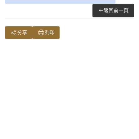
5年，判刑後曾關押在綠島新生訓導處，編
返回前一頁
入女生分隊。1960年減刑出獄。 出獄後隔
年，與農業學家夏雨人結婚。在她心中，臺
分享
列印
灣很可愛，如果大家好好耕耘，一定可以成
為世界的公園。