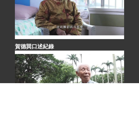
賀德巽口述紀錄
路統信口述紀錄