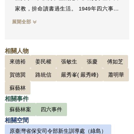
家教，拚命讀書過生活。 1949年四六事件
爆發，姜民權曾幫忙運送衣服、食物。姜民
展開全部
權也加入了「耕耘社」，與同學們一起種
菜。由於自己一無所有，是無產階級，姜民
相關人物
權一直很親近共產黨。因為耕耘社，她認識
來德裕
姜民權
張敏生
張慶
傅如芝
了于凱、張慶、路統信、來德裕等人，又透
過于凱認識了于非、蕭明華等共產黨員。1
賀德巽
路統信
嚴秀峯( 嚴秀峰)
蕭明華
949年姜民權加入中國共產黨，成為在臺地
蘇藝林
下黨員，曾替于凱藏匿重要文件。1950年
相關事件
爆發與中共中央社會部有關的蘇藝林案，蕭
蘇藝林案
四六事件
明華、于凱、張慶等人被捕，姜民權則於5
相關空間
月28日被捕。她曾遭電擊刑求，後被判刑1
原臺灣省保安司令部新生訓導處（綠島）