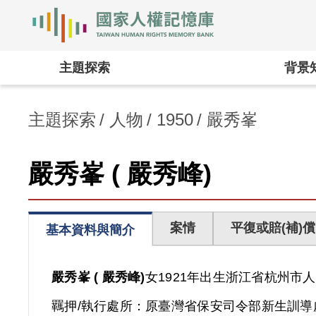
國家人權記憶庫
:::
主題探索
背景
主題探索
人物
1950
嚴秀峯
嚴秀峯 ( 嚴秀峰)
案情
平復或賠(補)償
基本資料與簡介
嚴秀峯 ( 嚴秀峰)
女
1921年出生
浙江省
杭州市人
羈押/執行處所：
原臺灣省保安司令部新生訓導