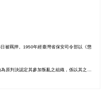
18日被羈押。1950年經臺灣省保安司令部以《懲
理由為原判決認定其參加叛亂之組織，係以其之自
的均未予查證敘明，此外別無其他具體佐證，故