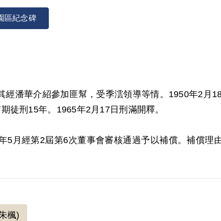
園區紀念碑
，其經潘華介紹參加匪幫，受季澐領導等情。1950年2月
徒刑15年。1965年2月17日刑滿開釋。
001年5月經第2屆第6次董事會審核通過予以補償。補償
否與事實相符。 且原判決對其參加匪幫組織之性質與目
朱楓)