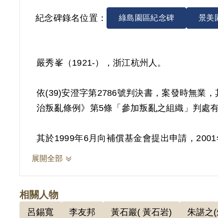
紀念碑錄名位置：
綠島園區紀念碑
景美
嚴秀峯（1921-），浙江杭州人。
依(39)安澄字第2786號判決書，案發時無業
治叛亂條例》第5條「參加叛亂之組織」判處有期
其於1999年6月向補償基金會提出申請，2
白為據，並未調查其他必要之證據，以查其是
展開全部
認本案非有實據。
2018年10月經促轉會公告撤銷判決處分。
相關人物
呂錫寬
李友邦
黃石巖( 黃石岩)
朱諶之(