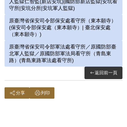
人監獄仁智監(新店安坑)|國防部新店監獄|安坑看
他在朴子被捕，先關押於嘉義看守所，接著
守所|安坑分所|安坑軍人監獄)
被送往臺北，在保安司令部（東本願寺）訊
原臺灣省保安司令部保安處看守所（東本願寺）
問，而後送往青島東路軍法處看守所候審。
(保安司令部保安處（東本願寺）| 臺北保安處
（東本願寺）)
7月22日，涂炳榔因「連續參加叛亂之集
原臺灣省保安司令部軍法處看守所／原國防部臺
會」判處10年有期徒刑。判刑後，被關押
北軍人監獄／原國防部軍法局看守所（青島東
在新店安坑軍人監獄。因為善畫，他經常負
路）(青島東路軍法處看守所)
責活動文宣或賀卡，也曾在鐵工廠擔任外
返回前一頁
役，負責製圖，後來亦被派到裁縫工廠。因
家境良好，涂炳榔的獄中生活相對寬裕，家
分享
列印
人定期寄錢與食物用品給他，父母從嘉義北
上探望80幾次，數不清的家書裡有他們對
彼此的掛念。 1962年出獄後，涂炳榔先在