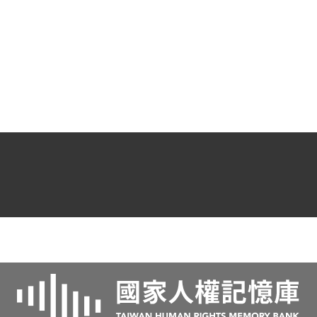
國中教美術。婚後搬到高雄，在難友李天生
經營的大榮鋼鐵廠任職，又轉任大華企業服
務。離開大華後，應同窗楊英風之邀，他參
與數個藝術景觀工程專案。後來，涂炳榔全
心投入花鳥畫與工筆佛像畫。涂炳榔積極投
入人權活動，將許多當年好好保存下來的家
書、送物單、照片等文物捐贈予國家人權博
物館，讓更多人瞭解那段歲月。對他來說，
歷史或許可以原諒，但絕對不能忘記。