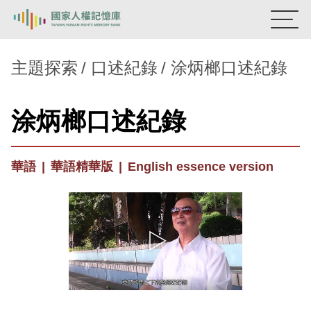
:::
國家人權記憶庫
主題探索
口述紀錄
涂炳榔口述紀錄
熱門關鍵字：
陳孟和
李舜治
鹿窟事件
安康接待室
涂炳榔口述紀錄
新生訓導處
蛋殼畫
送物單
主題探索
華語
|
華語精華版
|
English essence version
背景知識
關於我們
意見信箱