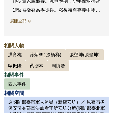
師從畫家廖繼春。戰爭晚期，少年涂炳榔曾
短暫被徵召為學徒兵。戰後轉至嘉義中學就
讀，高二恰逢二二八事件，涂炳榔回到朴子
展開全部
組織學生隊，協助維持地方治安，卻遭老師
要求退學，後由校長出面，准許他轉學。但
相關人物
因父親不同意轉學，涂炳榔休學在家備考，
洪育樵
涂炳榔( 涂柄榔)
張壁坤(張璧坤)
後以同等學歷考上臺灣省立師範學院藝術學
系。 涂炳榔就讀師院期間，曾參加台語劇
歐振隆
蔡德本
周慎源
社，社團演出許多左翼劇本。1949年四六
相關事件
事件發生時，涂炳榔因不在宿舍而逃過一
四六事件
劫，但終究沒躲過牢獄之災。同年暑假，涂
相關空間
炳榔參加張璧坤組織的讀書會，閱讀左派書
原國防部臺灣軍人監獄（新店安坑）／ 原臺灣省
保安司令部軍法處看守所安坑分所(國防部臺北軍
籍，討論社會時局與青年出路。1952年，