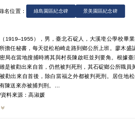
錄名位置：
綠島園區紀念碑
景美園區紀念碑
（1919–1955），男，臺北石碇人，大溪墘公學校
所擔任秘書，每天從松柏崎走路到鄉公所上班。廖木盛
密局在當地搜捕時將其與村長陳啟旺並列要角。根據臺灣
雖是被勸出來自首，仍然被判死刑，其石碇鄉公所職員
被勸出來自首後，除白當福之外都被判死刑。居住地松
有陳送來亦被捕判刑。
、廖德宗等人於1999年6月29日代表廖木盛向補償基金
/資料來源：高淑媛
事會審核通過予以補償。2018年10月4日經促轉會公告