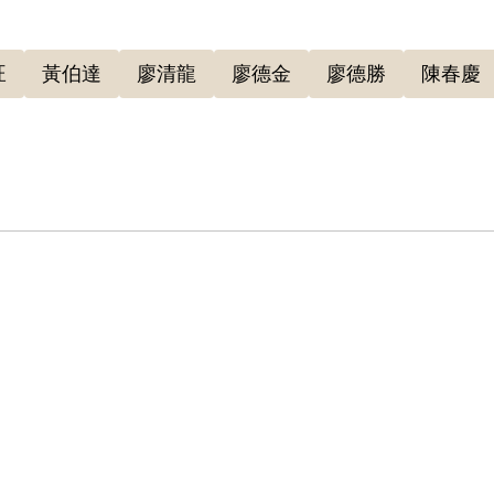
旺
黃伯達
廖清龍
廖德金
廖德勝
陳春慶