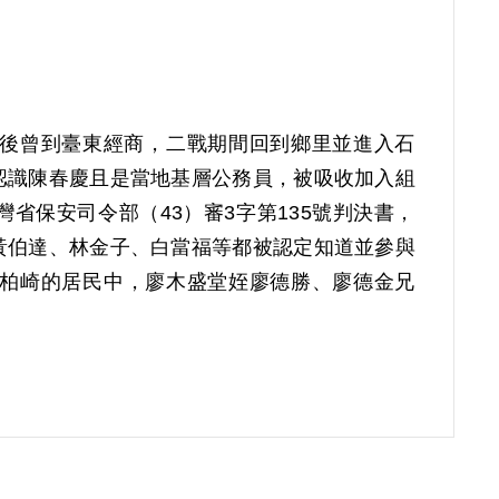
畢業後曾到臺東經商，二戰期間回到鄉里並進入石
認識陳春慶且是當地基層公務員，被吸收加入組
省保安司令部（43）審3字第135號判決書，
黃伯達、林金子、白當福等都被認定知道並參與
柏崎的居民中，廖木盛堂姪廖德勝、廖德金兄
會提出補償申請，2001年5月5日經第二屆第六
撤銷判決處分。