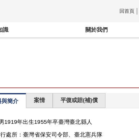
回首頁
:::
知識
關於我們
案情
平復或賠(補)償
料與簡介
男
1919年出生
1955年卒
臺灣
臺北縣人
執行處所：
臺灣省保安司令部、臺北憲兵隊