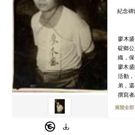
紀念碑
廖木盛
碇鄉公
織，保
廖木盛
活動，
弟，還
廖鄭秀
撰寫者
次董監
展開全部