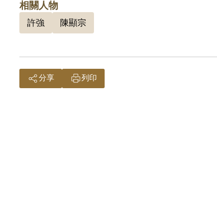
相關人物
主任，
許強
陳顯宗
總部少
天才予
分享
列印
二二八
八事件
主張「
解與嚮
加組織
家對政
身分，
之所以