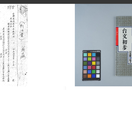
指為臺獨聯盟的標誌，強硬要求交出畫圖者，造成看診
此決心離開臺灣。但申請出國遭到百般刁難，拖延甚久的
，後轉往日本行醫。在日本大學醫學部眼科學教授國友
職位。1981年4月，動筆編纂臺語辭典，完成《實用
臺語，建設現代的、科學的、文學的臺文來創造新的臺
乃元，是知名的小提琴家，在1992年「100行動聯盟
行動，於臺大醫學院基礎大樓前演奏小提琴。
文物
9年其妻胡李碧珠向補償基金會申請補償，2000年4月24
Cultural Relics
月4日，經促轉會撤銷判刑處分。