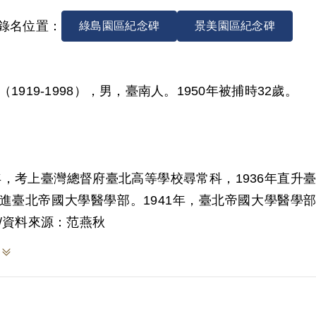
錄名位置：
綠島園區紀念碑
景美園區紀念碑
（1919-1998），男，臺南人。1950年被捕時32歲。
2年，考上臺灣總督府臺北高等學校尋常科，1936年直升
進臺北帝國大學醫學部。1941年，臺北帝國大學醫學
師。1944年與醫科學長李鎮源妹妹李碧珠結婚。
/資料來源：范燕秋
5年第二次大戰結束，國民政府接收臺灣，國軍素質差，