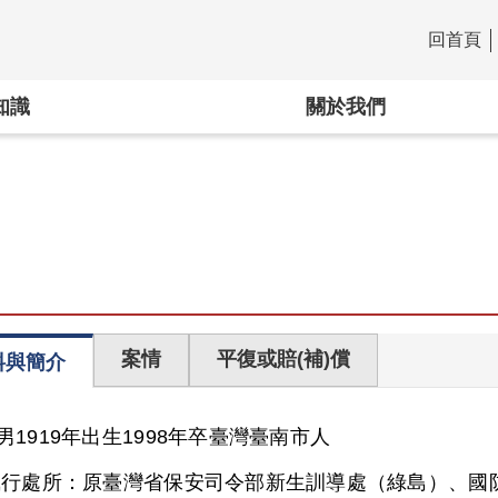
回首頁
:::
知識
關於我們
案情
平復或賠(補)償
料與簡介
男
1919年出生
1998年卒
臺灣
臺南市人
執行處所：
原臺灣省保安司令部新生訓導處（綠島）、國