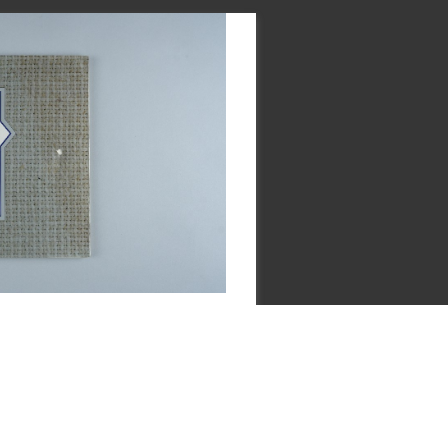
嚴重干擾。在騷擾事件之後，他又突然罹患眩暈
出境證終於核准，於1976年6月中旬離開臺灣
昇幫助之下，於日本靜岡縣公立綜合醫院找到眼
臺語小字典》和《分類臺語小辭典》兩本書，目的
灣文化，也以這兩本書作為旅日十幾年的紀念。
」發起「反閱兵、廢惡法」運動中響應母舅李鎮源
日經第1屆第14次董事會通過，予以補償。2018