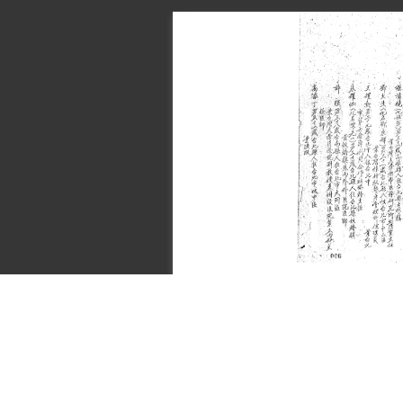
治人員
症，因
赴美國
科部長
是恢復
其子胡
的靜坐
史料
199
Historical Materials
年10