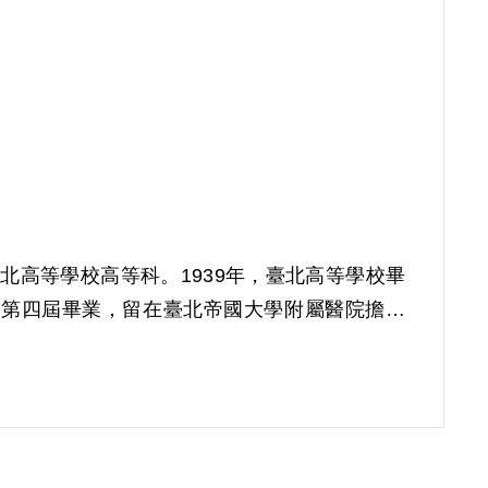
臺北高等學校高等科。1939年，臺北高等學校畢
部第四屆畢業，留在臺北帝國大學附屬醫院擔任
軍紀敗壞，軍民衝突不斷。當時任臺大醫院眼科