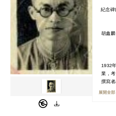
紀念碑
胡鑫麟
193
業，考
眼科醫
撰寫者
展開全部
194