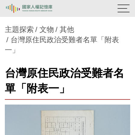
:::
國家人權記憶庫
主題探索
文物
其他
台灣原住民政治受難者名單「附表
熱門關鍵字：
陳孟和
李舜治
鹿窟事件
安康接待室
一」
新生訓導處
蛋殼畫
送物單
主題探索
台灣原住民政治受難者名
背景知識
單「附表一」
關於我們
意見信箱