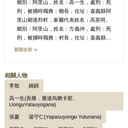
鄉別：阿里山，姓名：高一生，處刑：死
刑，被捕時職務：鄉長，住址：嘉義縣阿
里山鄉達邦村，家屬代表姓名：高英明。
鄉別：阿里山，姓名：方義仲，處刑：死
刑，被捕時職務：村長，住址：嘉義縣阿
里山鄉達邦村，家屬代表姓名：方文達。
展開全部
鄉別：阿里山，姓名：湯守仁，處刑：死
刑，被捕時職務：巡官，住址：嘉義縣阿
里山鄉樂野村，家屬代表姓名：湯進賢。
相關人物
李敖
姚錦
2.魏廷朝(1936-1999)，出生於桃園，就
高一生(吾雍．雅達烏猶卡那、
讀於義民中學時期，喜歡歷史老師黃賢
UonguYatauyogana)
忠、國文老師姚錦的課，當時也開始閱讀
張慶
湯守仁(Yapasuyongʉ Yulunana)
魯迅作品。後考取成功中學，但因拒絕參
加救國團而退學自修，於1954年以同等