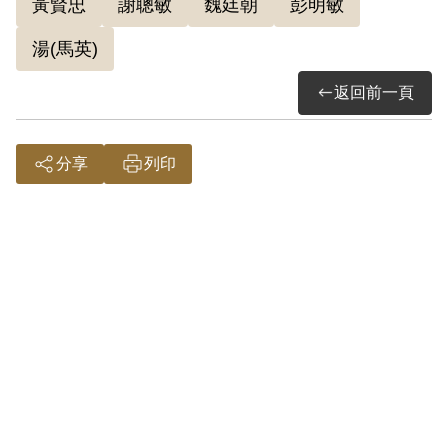
黃賢忠
謝聰敏
魏廷朝
彭明敏
學歷考上台大法律系。畢業及退伍後，於
湯(馬英)
1961-1963年間曾任國防部作戰情報研究
室研究員、中央研究院近代史研究所助理
返回前一頁
研究員。1963年因與謝聰敏、彭明敏撰
《台灣人民自救運動宣言》，被捕入獄，
分享
列印
被判有期徒刑8年，後減刑為4年，於
1968年出獄。1971年魏廷朝、謝聰敏、
李敖被捕，罪嫌為涉台南美國新聞處與美
國花旗銀行台北分行爆炸案，1972年被
判有期徒刑12年，後於1975年減刑為5
年，於1976年出獄。1979年魏廷朝出任
《美麗島》雜誌執行編輯，並於12月10
日至高雄參加國際人權日晚會後，再次被
捕入獄，被判處6年有期徒刑。1987年出