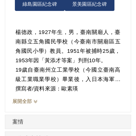
綠島園區紀念碑
景美園區紀念碑
楊德政，1927年生，男，臺南關廟人，臺
南縣立五角國民學校（今臺南市關廟區五
角國民小學）教員。1951年被捕時25歲，
1953年因「黃添才等案」判刑10年。
19歲自臺南州立工業學校（今國立臺南高
級工業職業學校）畢業後，入日本海軍的
高雄警備府施設部見習半年。戰後1946年9
撰寫者/資料來源：歐素瑛
月入臺南縣龍崎國民學校任教一年，1947
展開全部
年入歸仁國民學校任教一年。期間爆發二
二八事件，曾參與抗爭行動，事後辦理
案情
「自新」。1948年入五角國民學校任教。
與盧老得、郭老富是自小同學，感情甚