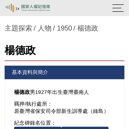
:::
國家人權記憶庫
主題探索
人物
1950
楊德政
熱門關鍵字：
陳孟和
李舜治
鹿窟事件
安康接待室
楊德政
新生訓導處
蛋殼畫
送物單
主題探索
基本資料與簡介
背景知識
關於我們
楊德政
男
1927年出生
臺灣
臺南人
羈押/執行處所：
意見信箱
原臺灣省保安司令部新生訓導處（綠島）
紀念碑錄名位置：