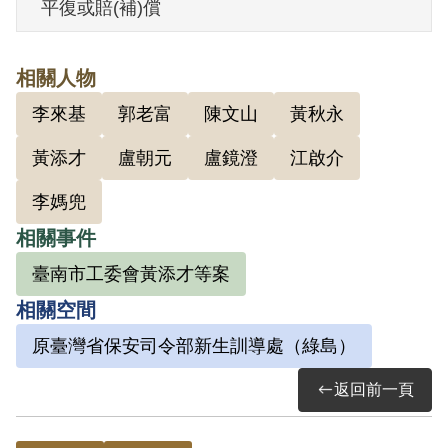
平復或賠(補)償
洽。1949年4月間，在關廟郭老富家經盧老
得之介紹參加共黨智識座談會，尚未正式
相關人物
入黨。其後參加聽講，與盧老得、郭老
李來基
郭老富
陳文山
黃秋永
富、盧鏡澄、李來基、盧朝元等同一組
織，受陳文山之領導，曾參加開會2次，第
黃添才
盧朝元
盧鏡澄
江啟介
一次由盧老得講解三七五減租與地主之關
李媽兜
係、郭老富講解時局問題。第二次是由陳
相關事件
文山講解如何做三七五減租反宣傳。1949
臺南市工委會黃添才等案
年4月底，郭老富曾拿一本《論青年修養》
相關空間
給他閱讀，但他沒看。
1951年5月，臺南縣警察局新豐分局在戶口
原臺灣省保安司令部新生訓導處（綠島）
突檢時，查獲一偽造國民身分證者陳文
返回前一頁
山，經審問結果，供稱係李媽兜之部下，
身分證亦是李媽兜所給，並供出關廟鄉人