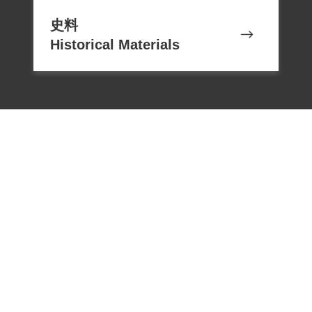
史料
Historical Materials
電話：02-22182438
傳真：02-22182436
Email：memoryservice@nhrm.gov.t