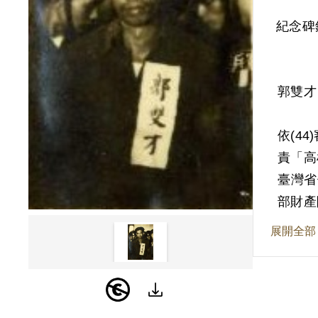
紀念碑
郭雙才
依(4
責「高
臺灣省
部財產
展開全部
其家屬
由為原
為據。
之方法