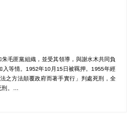
參加朱毛匪黨組織，並受其領導，與謝水木共同負
情。1952年10月15日被羈押。1955年經
非法之方法顛覆政府而著手實行」判處死刑，全
死刑。
第2屆第10次董監事會審核通過予以補償。補償理
以其於偵查中之自白及另案被告陳成法等人供述
收陳成法等人之行為， 亦難認已達意圖以非法