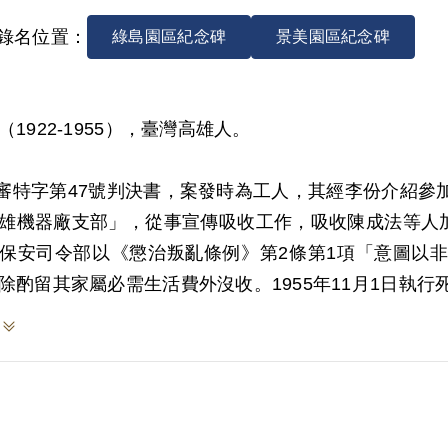
錄名位置：
綠島園區紀念碑
景美園區紀念碑
（1922-1955），臺灣高雄人。
4)審特字第47號判決書，案發時為工人，其經李份介紹
雄機器廠支部」，從事宣傳吸收工作，吸收陳成法等人加入等
保安司令部以《懲治叛亂條例》第2條第1項「意圖以
除酌留其家屬必需生活費外沒收。1955年11月1日執行
於1999年7月向補償基金會提出申請，2001年9月經
判決認定其意圖以非法之方法顛覆政府而著手實行，係
惟其於審理中否認，且其縱有負責高雄機器廠支部及吸
顛覆政府而著手實行之階段，故認本案非有實據。