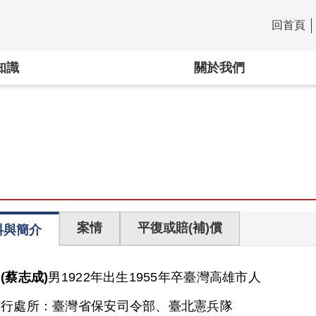
回首頁
:::
知識
關於我們
案情
平復或賠(補)償
料與簡介
(蔡志成)
男
1922年出生
1955年卒
臺灣
高雄市人
執行處所：
臺灣省保安司令部、臺北憲兵隊