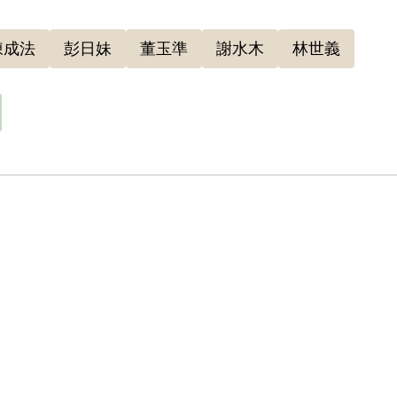
9年2月經促轉會公告撤銷判決處分。
陳成法
彭日妹
董玉準
謝水木
林世義