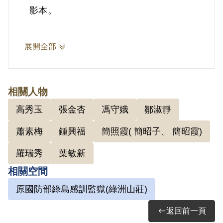
影本。
2.鍾興福(1921-2014)，臺灣宜蘭人。日
展開全部
治時期曾被日本臺灣總督府徵調至達見訓
練所，也差點被調到日本特別志願軍服
務。戰後到二二八前，鍾興福從事拖運木
相關人物
材、種花生、包工程及各樣買賣。二二八
高秀玉
張金杏
馮守娥
鄒淑靜
後，到東台行的松羅坑山場擔任工頭，適
蕭素梅
鍾興福
簡照霞( 簡昭子、 簡昭霞)
逢臺灣省工委會葉敏新積極發展組織，而
鍾興福基於對國民黨政府接收的亂象不
羅瑞秀
葉敏新
滿，曾同意參與組織，但未積極活動。鍾
相關空間
興福之後因身體不適，未再回到松羅坑，
原國防部綠島感訓監獄(綠洲山莊)
先後任職「山地物資供銷委員會」與大同
鄉公所。1955年鍾興福因受王忠賢的牽
返回前一頁