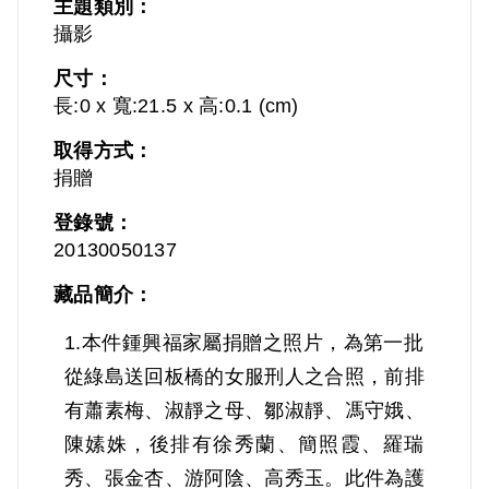
主題類別：
攝影
尺寸：
長:0 x 寬:21.5 x 高:0.1 (cm)
取得方式：
捐贈
登錄號：
20130050137
藏品簡介：
1.本件鍾興福家屬捐贈之照片，為第一批
從綠島送回板橋的女服刑人之合照，前排
有蕭素梅、淑靜之母、鄒淑靜、馮守娥、
陳嫊姝，後排有徐秀蘭、簡照霞、羅瑞
秀、張金杏、游阿陰、高秀玉。此件為護