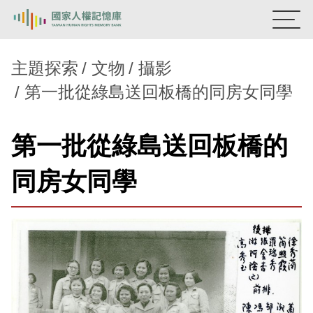
:::
國家人權記憶庫
主題探索
文物
攝影
第一批從綠島送回板橋的同房女同學
熱門關鍵字：
陳孟和
李舜治
鹿窟事件
安康接待室
新生訓導處
蛋殼畫
送物單
第一批從綠島送回板橋的
主題探索
同房女同學
背景知識
關於我們
意見信箱