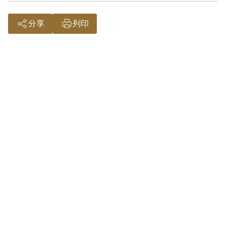
連被捕，1956年2月被判處有期徒刑15
年，1956年4月蔣中正批示鍾興福等犯人
分享
列印
應發還嚴為覆審，1957年4月確定判決無
期徒刑。先後關押過軍法處、臺灣軍人監
獄、綠島新生訓導處、泰源監獄、綠洲山
莊等地。1975年7月經減刑開釋，坐牢共
20年4個月。出獄後，與苦等他超過20年
的妻子邱採霞到南山開墾梨園，一開始困
難重重，但終究克服許多困境將梨園經營
得有聲有色。
參考資料：