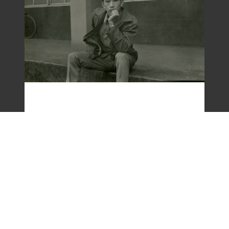
梁令惠友人獨照