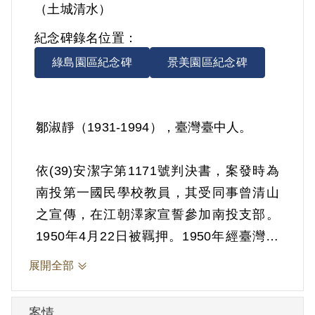
（土城清水）
紀念碑錄名位置：
綠島園區紀念碑
景美園區紀念碑
鄒淑靜（1931-1994），臺灣臺中人。
依(39)安潔字第1171號判決書，案發時為
南投第一國民學校教員，其受同事曾清山
之宣傳，在江朝澤家宣誓參加南投支部。
1950年4月22日被羈押。1950年經臺灣省
保安司令部以《懲治叛亂條例》第5條「參
展開全部
加叛亂之組織」判處有期徒刑5年。1955年
9月15日保釋。
案情