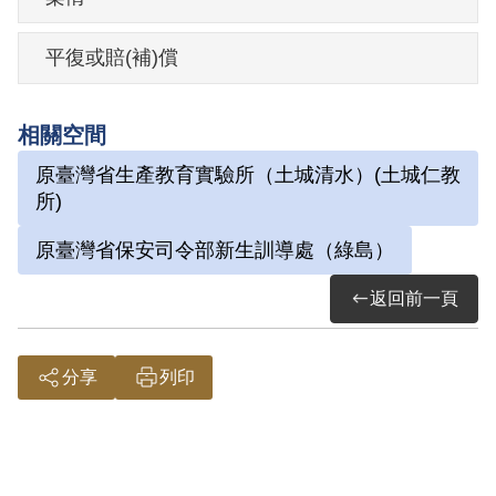
其於1999年4月向補償基金會提出申請，
平復或賠(補)償
2000年12月經第1屆第10次臨時董事會審
核通過予以補償。補償理由為原判決認定
相關空間
其與李舜梆、林明傳等3人參加叛亂之組
原臺灣省生產教育實驗所（土城清水）(土城仁教
織，係以其之自白及另案被告張伯哲等之
所)
供詞為據，惟依判決書記載，扣案沒收之
原臺灣省保安司令部新生訓導處（綠島）
槍彈，係為他案被告洪麟兒所收藏。且原
判決所指其宣誓時使用之「匪旗」並未獲
返回前一頁
案，此外並無其他證據證明其等3人有參加
叛亂組織之行為，故應認本案非有實據。
分享
列印
2018年10月經促轉會公告撤銷判決處分。