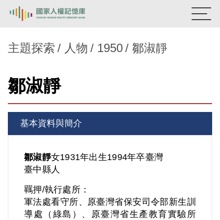
:::
國家人權記憶庫
主題探索
人物
1950
鄒淑靜
熱門關鍵字：
陳孟和
李舜治
鹿窟事件
安康接待室
鄒淑靜
新生訓導處
蛋殼畫
送物單
主題探索
基本資料與簡介
背景知識
關於我們
鄒淑靜
女
1931年出生
1994年卒
臺灣
臺中縣人
意見信箱
羈押/執行處所：
軍法處看守所、原臺灣省保安司令部新生訓
導處（綠島）、原臺灣省生產教育實驗所