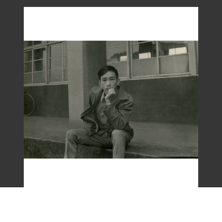
梁令惠友人獨照