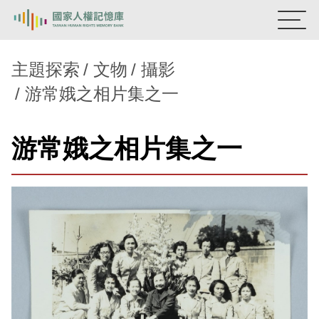
:::
國家人權記憶庫
主題探索
文物
攝影
游常娥之相片集之一
熱門關鍵字：
陳孟和
李舜治
鹿窟事件
安康接待室
新生訓導處
蛋殼畫
送物單
游常娥之相片集之一
主題探索
背景知識
關於我們
意見信箱