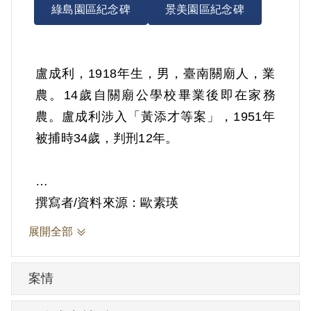
綠島園區紀念碑
景美園區紀念碑
盧成利，1918年生，男，臺南關廟人，業
農。14歲自關廟公學校畢業後即在家務
農。盧成利涉入「黃添才等案」，1951年
被捕時34歲，判刑12年。
撰寫者/資料來源：歐素瑛
據官方資料，1950年9月間在關廟鄉郭老富
展開全部
家經李來基之介紹參加共黨。入黨後，受
中共臺灣省工委會關廟支部書記陳文山之
案情
領導，與盧鏡澄、李來基、郭老富、陳文
山、盧老得、黃秋永等同一組織，自1950