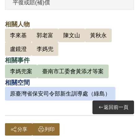
平復或賠(補)償
年9月至1951年2月止，曾參加開會三、四
次，會中均由陳文山主持發言，講解中國
相關人物
歷史、三七五減租問題、時事，以及如何
李來基
郭老富
陳文山
黃秋永
做一個好的共產黨員等，但因智識很差，
聽不太懂。1951年2月間，在郭老富家集會
盧鏡澄
李媽兜
時，陳文山才把他們分為兩個小組，郭老
相關事件
富與黃秋永、李來基3人為一組，他與盧老
李媽兜案
臺南市工委會黃添才等案
得、盧鏡澄3人為一組，其後即未再開會。
相關空間
同年5月，陳文山因偽造國民身分證被捕，
原臺灣省保安司令部新生訓導處（綠島）
並供出李來基、黃秋永、盧鏡澄、盧成利
等人。盧成利於1951年8月29日被捕，後臺
返回前一頁
灣省保安司令部（42）安度字第738號與
（42）安度字第947號，以「參加叛亂之組
分享
列印
織」，判處有期徒刑12年。