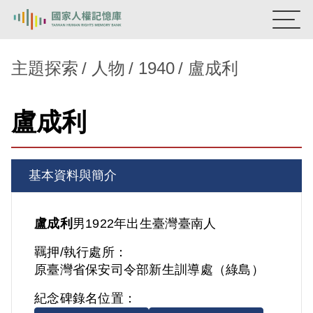
:::
國家人權記憶庫
主題探索
人物
1940
盧成利
熱門關鍵字：
陳孟和
李舜治
鹿窟事件
安康接待室
盧成利
新生訓導處
蛋殼畫
送物單
主題探索
基本資料與簡介
背景知識
關於我們
盧成利
男
1922年出生
臺灣
臺南人
羈押/執行處所：
意見信箱
原臺灣省保安司令部新生訓導處（綠島）
紀念碑錄名位置：