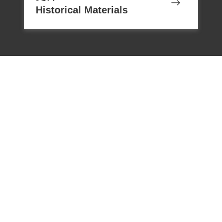
Historical Materials
電話：02-22182438
傳真：02-22182436
Email：memoryservice@nhrm.gov.t
w