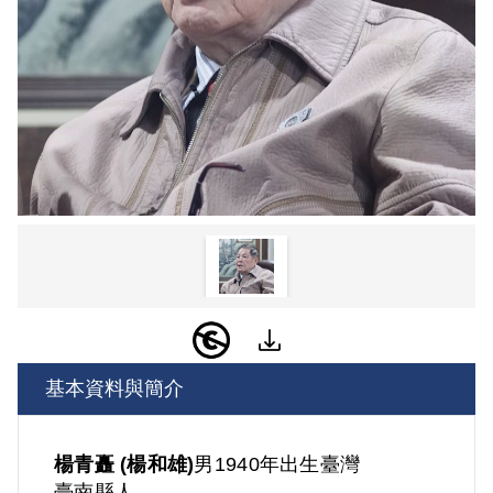
基本資料與簡介
楊青矗 (楊和雄)
男
1940年出生
臺灣
臺南縣人