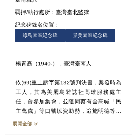
羈押/執行處所：
臺灣臺北監獄
紀念碑錄名位置：
綠島園區紀念碑
景美園區紀念碑
楊青矗（1940-），臺灣臺南人。
依(69)重上訴字第132號判決書，案發時為
工人，其為美麗島雜誌社高雄服務處主
任，曾參加集會，並隨同蔡有全高喊「民
主萬歲」等口號以資助勢，迨施明德等領
導隊伍衝擊值勤憲警時，坐指揮車司機
展開全部
旁，與施明德等前進，經過中正四路、南