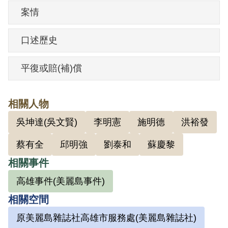
台路口時高喊「臺灣孩子起來打！」，鼓
案情
動暴徒攻打憲警，率先助勢等情。1979年
12月13日被捕。1980年經臺灣高等法院以
口述歷史
《陸海空軍刑法》第72條第2款「多眾集合
為暴力脅迫率先助勢」判處有期徒刑4年2
平復或賠(補)償
月。1983年10月8日假釋。
相關人物
其於2001年2月向補償基金會提出申請，
吳坤達(吳文賢)
李明憲
施明德
洪裕發
2003年10月經第3屆第11次董監事會審核
蔡有全
邱明強
劉泰和
蘇慶黎
通過予以補償。補償理由為原判決認其觸
犯多眾集合為暴行脅迫指揮他人，係以共
相關事件
同被告吳文賢在偵查中供述其喊叫「臺灣
高雄事件(美麗島事件)
的孩子起來打！」，鼓動暴行為據。惟其
相關空間
在偵審中僅承認呼叫「民主萬歲」之口
原美麗島雜誌社高雄市服務處(美麗島雜誌社)
號，而否認有指揮「喊衝喊打」之情形，