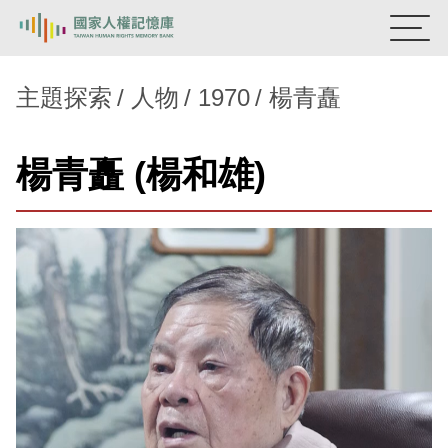
:::
國家人權記憶庫
主題探索
人物
1970
楊青矗
熱門關鍵字：
陳孟和
李舜治
鹿窟事件
安康接待室
楊青矗 (楊和雄)
新生訓導處
蛋殼畫
送物單
主題探索
背景知識
關於我們
意見信箱