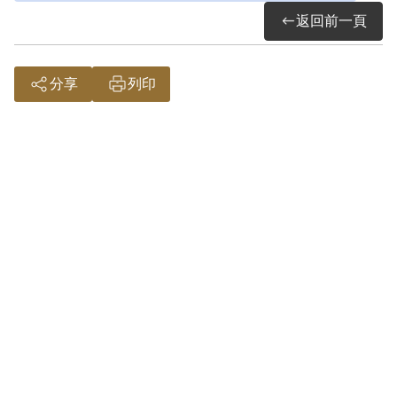
返回前一頁
且吳文賢在審理中亦陳明無法確定其有喊
過「臺灣的小孩子起來打」的口號。另開
小貨車之司機楊豐榮亦具結証稱，其並未
分享
列印
指揮如何開車，亦無呼喊口號之情形。其
他查無具體佐證，故認本案非有實據。
2019年5月經促轉會公告撤銷判決處分。