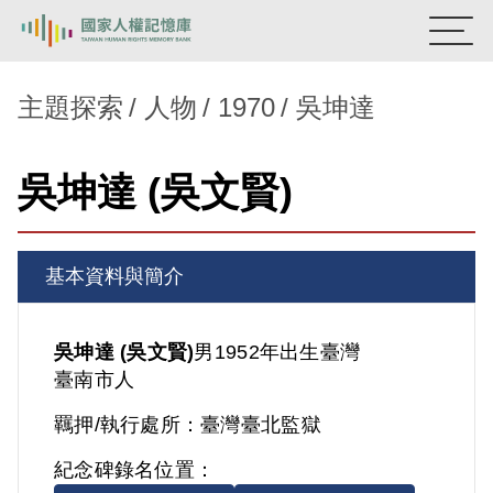
:::
國家人權記憶庫
主題探索
人物
1970
吳坤達
熱門關鍵字：
陳孟和
李舜治
鹿窟事件
安康接待室
吳坤達 (吳文賢)
新生訓導處
蛋殼畫
送物單
主題探索
基本資料與簡介
背景知識
關於我們
吳坤達 (吳文賢)
男
1952年出生
臺灣
臺南市人
意見信箱
羈押/執行處所：
臺灣臺北監獄
紀念碑錄名位置：