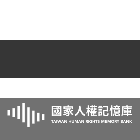
有看到其有毆打憲警。其他扣案之木棍火
把，照片及診斷書，亦不能證明其在多眾
集合為暴行脅迫有率先助勢之情形，此外
無其他具體佐證，故認本案非有實據。
2019年5月經促轉會公告撤銷判決處分。