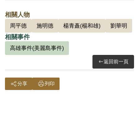
12月18日被羈押。1980年經臺灣高等法院
相關人物
以《陸海空軍刑法》第72條第2款「多眾集
周平德
施明德
楊青矗(楊和雄)
劉華明
合為暴行脅迫率先助勢」判處有期徒刑3
相關事件
年。1982年12月17日刑滿開釋。
高雄事件(美麗島事件)
其於2001年4月向補償基金會提出申請，
返回前一頁
2003年12月經第3屆第13次董監事會審核
通過予以補償。補償理由為原判決認其觸
分享
列印
犯多眾集合為暴行脅迫率先助勢罪，係以
其在偵查中之自白及證人楊瑞龍在警訊中
之供述為據。惟其在審理中否認。而證人
楊瑞龍於警訊供稱所看到的人係「鄭仔寮
吳姓」手持竹棍攻擊憲警，與其自承係持
火把已不相吻合，且楊君在審判中堅稱沒