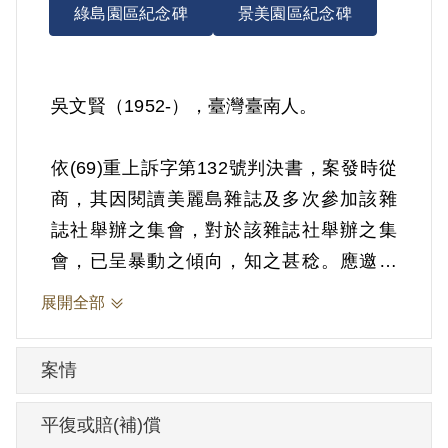
綠島園區紀念碑
景美園區紀念碑
吳文賢（1952-），臺灣臺南人。
依(69)重上訴字第132號判決書，案發時從
商，其因閱讀美麗島雜誌及多次參加該雜
誌社舉辦之集會，對於該雜誌社舉辦之集
會，已呈暴動之傾向，知之甚稔。應邀前
往高雄市參加集會，於遊行前已知悉施明
展開全部
德聚眾滋事，竟仍手佩三色臂章，先持火
把參加遊行，之後繼余阿興之後高撐紀念
案情
世界人權日橫幅大旗為遊行前導，迨施明
德領導隊伍衝打憲警，由大圓環轉入中正
平復或賠(補)償
四路時率先持火把攻擊憲警助勢。1979年