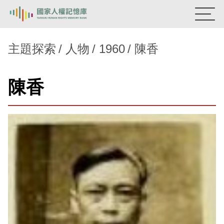
:::
國家人權記憶庫
主題探索
人物
1960
陳香
熱門關鍵字：
陳孟和
李舜治
鹿窟事件
安康接待室
陳香
新生訓導處
蛋殼畫
送物單
主題探索
背景知識
關於我們
意見信箱