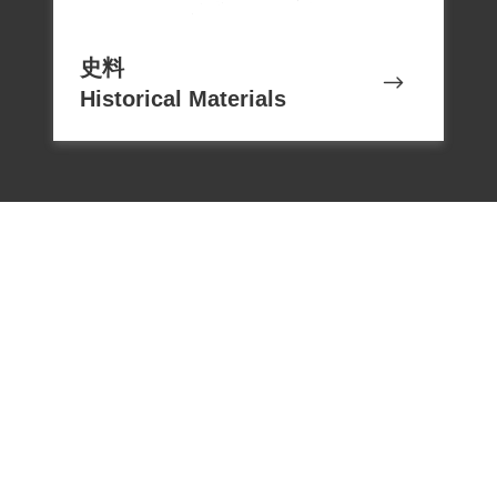
證供，坐實辦案人員指控，李世傑遂遭法
庭判處重刑。 陳香活躍於花蓮文壇，曾和
史料
駱香林等人發起蓮社（後改名洄瀾詩
Historical Materials
社）。餘生致力文學創作。文類涵蓋新
詩、散文、小說、劇本，以及文學論述。
早期以新詩創作為主，偶而編寫劇本，曾
獲中華文藝獎金委員會「長詩獎」及臺灣
省教育廳「兒童劇本獎」。更因為精通文
獻掌故，曾編寫《臺灣十二家詩鈔》、
《臺灣竹枝詞選集》，轉化和詮釋近代民
間歌謠，具參考價值。1986年10月22日辭
世，得年75歲。 2000年10月25日陳香家屬
向補償基金會提出求償聲請，2002年5月18
電話：02-22182438
日第二屆第二十次臨時董事會准予補償。
傳真：02-22182436