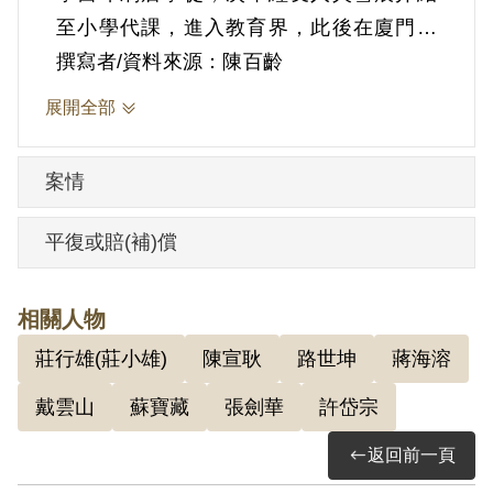
至小學代課，進入教育界，此後在廈門、
南安、惠安、晉江等地小學任教，期間也
撰寫者/資料來源：陳百齡
曾至廈門大學旁聽教育課程。1937年受聘
展開全部
擔任小學校長，1940年起擔任福建惠安縣
黨部文宣秘書，次年擔任惠安《民報》編
案情
輯，1944年擔任廈門《海濱日報》總編
輯。1945年12月應友人張靜山引介、赴臺
平復或賠(補)償
協助高雄市長連謀籌辦新報，自惠安渡海
來臺，先後擔任《國聲報》總編輯和該報
相關人物
北版主筆。1947年底，時任《國聲報》發
莊行雄(莊小雄)
陳宣耿
路世坤
蔣海溶
行人彭勃創辦《臺北晚報》，轉往臺北任
職。並曾擔任、《閩臺日報》、《成功日
戴雲山
蘇寶藏
張劍華
許岱宗
報》等報編採主管。1949年擔任花蓮《更
返回前一頁
生日報》總編輯，迄於被捕。 陳香曾經三