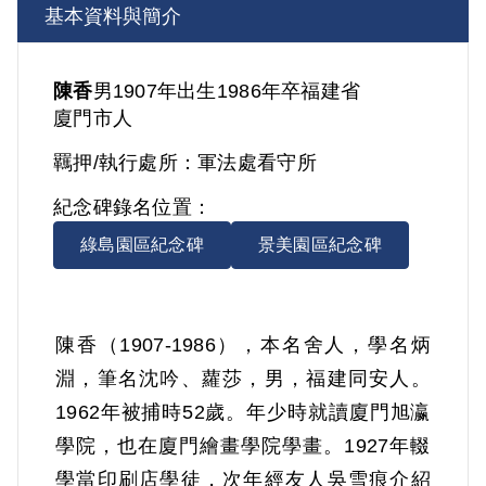
基本資料與簡介
陳香
男
1907年出生
1986年卒
福建省
廈門市人
羈押/執行處所：
軍法處看守所
紀念碑錄名位置：
綠島園區紀念碑
景美園區紀念碑
陳香（1907-1986），本名舍人，學名炳
淵，筆名沈吟、蘿莎，男，福建同安人。
1962年被捕時52歲。年少時就讀廈門旭瀛
學院，也在廈門繪畫學院學畫。1927年輟
學當印刷店學徒，次年經友人吳雪痕介紹