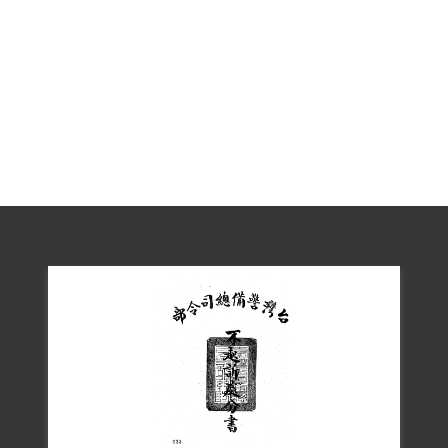
香「在1951至1954年期間在花蓮偶遇白
克、戴雲山等舊日共濟會成員、未即時舉
發」一事為由，控以「明知為匪諜而不密
告」罪名，臺灣警備總司令部（52）警審
特字第0025號判處有期徒刑二年。案件確
定後在警總軍法處看守所代監執行，1963
年底獲釋。出獄後，重回《更生日報》任
該報秘書、顧問。 1955年調查局偵辦該局
前官員蔣海溶、李世傑涉嫌叛亂案，調查
局指控李世傑昔日在閩期間曾參與叛亂組
織，因陳香一度活躍戰前福建藝文圈，調
查局傳訊他和張劍華、許岱宗等閩籍人士
出庭作證。陳香指認李世傑以「李浪浪」
名義參與共黨外圍組織。陳香等三人所提