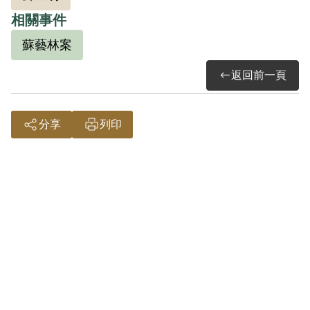
其意圖以非法之方法顛覆政府而著手實
相關事件
行，係依其之自白及同案被告于凱、白靜
蘇藝林案
寅等人之供證為據。惟原判決對其與林振
成、簡桂生接洽組織地下武裝是否有建立
返回前一頁
均未詳予查證敘明，又其收羅劉維杰等人
為其爪牙，利用同案另判之胡連昇等為傳
分享
列印
遞信件，亦難認其行為已達意圖以非法之
方法顛覆政府而著手實行之階段，故認本
案非有實據。
2018年10月經促轉會公告撤銷判決處分。