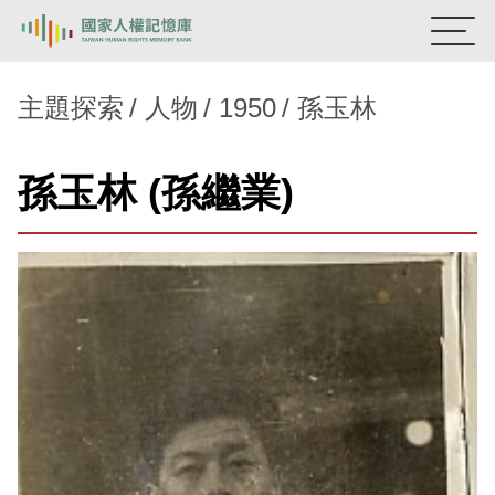
:::
國家人權記憶庫
主題探索
人物
1950
孫玉林
熱門關鍵字：
陳孟和
李舜治
鹿窟事件
安康接待室
孫玉林 (孫繼業)
新生訓導處
蛋殼畫
送物單
主題探索
背景知識
關於我們
意見信箱