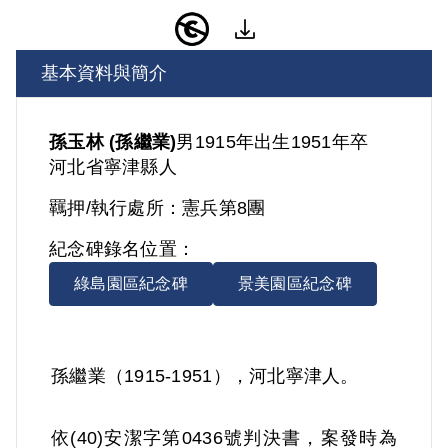
基本資料與簡介
孫玉林 (孫繼業)
男
1915年出生
1951年卒
河北省
寧津縣人
羈押/執行處所：
憲兵第8團
紀念碑錄名位置：
綠島園區紀念碑
景美園區紀念碑
孫繼業（1915-1951），河北寧津人。
依(40)安潔字第0436號判決書，案發時為