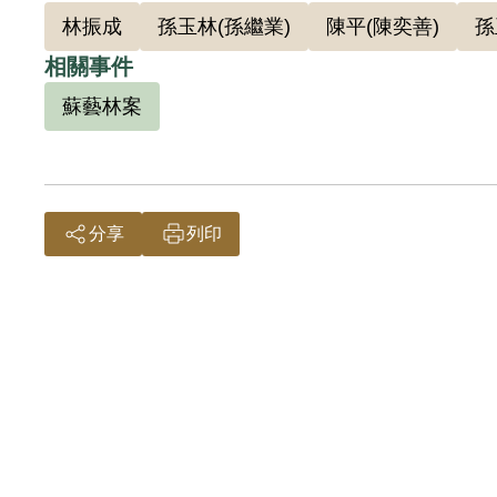
195
林振成
孫玉林(孫繼業)
陳平(陳奕善)
孫
偵破全
相關事件
同為叛
蘇藝林案
柔呈簽
令部軍
成等1
分享
列印
簡桂生
補償理
匪幫中
敘明，
201