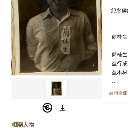
紀念碑
簡桂生
簡桂生
益行成
益木材
依臺灣
展開全部
領導之
軍人建
同意。
相關人物