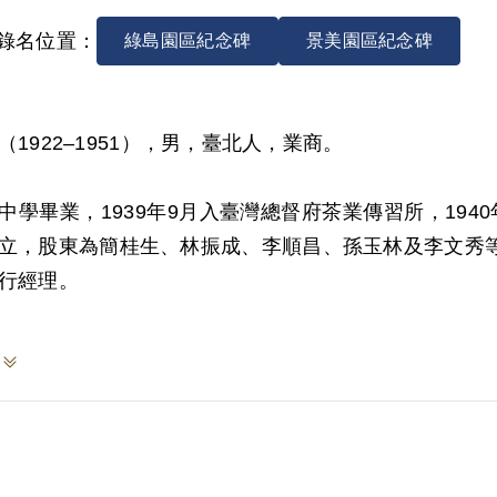
錄名位置：
綠島園區紀念碑
景美園區紀念碑
（1922–1951），男，臺北人，業商。
中學畢業，1939年9月入臺灣總督府茶業傳習所，1940
立，股東為簡桂生、林振成、李順昌、孫玉林及李文秀
行經理。
省保安司令部（40）安潔字第0436號判決書記載，1
朱毛匪幫中央社會部潛臺間諜組織。簡桂生、林振成兩
立地下武裝隊伍，同時企圖利用所經營之花蓮縣木瓜山