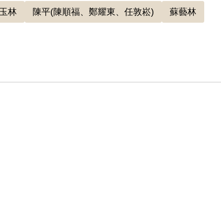
0年4月當局據密報，在臺北縣文山中學教室地板下，發現
玉林
陳平(陳順福、鄭耀東、任敦崧)
蘇藝林
案，逮捕簡桂生。審判官依據同案被告陳平、孫玉林之供詞
徒招募兵夫未遂」，依懲治叛亂條例第四條第一項第三
擬將原判決撤銷，改處死刑之意見呈總統蔣介石核示，4
法處依懲治叛亂條例第二條第一項判處簡桂生死刑。同
8名綁赴刑場執行槍決。
家屬於1999年4月向補償基金會提出申請，2000年12
由為原判僅依其之自白及同案被告孫玉林之互證一致為
央社會部潛臺間諜組織」之性質與目的及對其被誘聯絡
縱其曾應允幫忙組訓，亦僅在商議中，難認已達顛覆政
8年10月經促轉會公告撤銷判決處分。