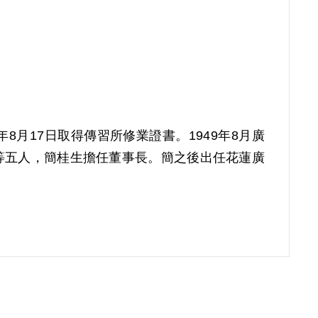
年8月17日取得傳習所修業證書。1949年8月廣
等五人，簡桂生擔任董事長。簡之後出任花蓮廣
949年秋，蘇藝林及孫玉林經于凱介紹加入由于非
人因與孫玉林合資經商，孫乃誘其聯絡南洋回臺
、頭澳角等林場內工人組成山地武裝，獲簡、林