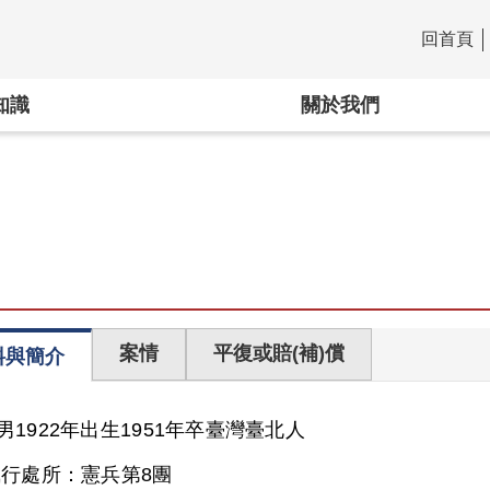
回首頁
:::
知識
關於我們
案情
平復或賠(補)償
料與簡介
男
1922年出生
1951年卒
臺灣
臺北人
執行處所：
憲兵第8團