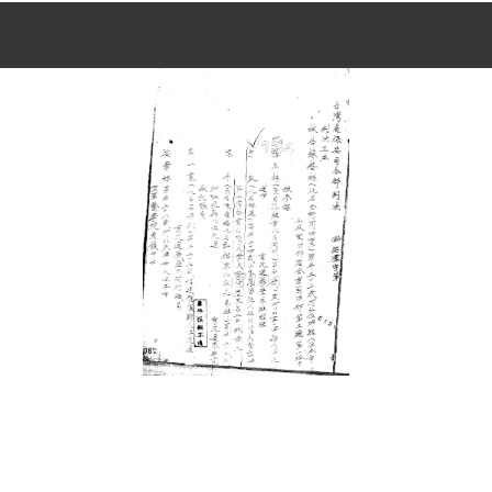
史料
Historical Materials