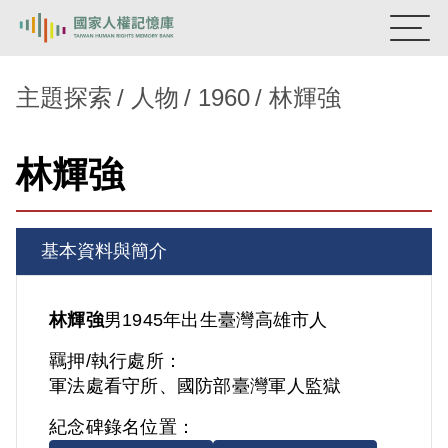
:::
國家人權記憶庫
主題探索
人物
1960
林輝強
熱門關鍵字：
陳孟和
李舜治
鹿窟事件
安康接待室
林輝強
新生訓導處
蛋殼畫
送物單
主題探索
基本資料與簡介
背景知識
關於我們
林輝強
男
1945年出生
臺灣
高雄市人
羈押/執行處所：
意見信箱
軍法處看守所、國防部臺灣軍人監獄
紀念碑錄名位置：