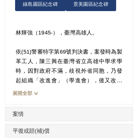
綠島園區紀念碑
景美園區紀念碑
林輝強（1945-），臺灣高雄人。
依(51)警審特字第69號判決書，案發時為製
革工人，陳三興在臺灣省立高雄中學求學
時，因對政府不滿，歧視外省同胞，乃發
起組織「改進會」（學進會），後又改名
「青年會」、「興臺會」、「復興臺灣
展開全部
會」、「臺灣民主同盟」等，陰謀推翻政
府，建立所謂「臺灣民主共和國」。先後
案情
誘惑同學陳三旺、董自得、高尾雄等參
加。適施明德、蔡財源組有「亞細亞同
平復或賠(補)償
盟」叛亂組織。經郭哲雄介紹，合併更名