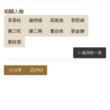
為「臺灣聯合戰線」，又稱「臺灣獨立聯
相關人物
盟」，又吸收其與劉金獅參加組織。陳三
宋景松
施明德
高尾雄
郭哲雄
興會其與董自得等人於臺北縣三重市正義
國校，討論乘政府在聯合國地位發生變化
陳三旺
陳三興
董自得
劉金獅
時，「臺灣獨立聯盟」即開始搶奪政府物
蔡財源
資等暴動問題。1962年5月15日被羈押。
返回前一頁
1963年經臺灣警備總司令部以《懲治叛亂
條例》第5條「參加叛亂之組織」判處有期
徒刑5年。1967年5月14日刑期結束。
分享
列印
其於1999年4月向補償基金會提出申請，
2000年3月經第1屆第13次董事會審核通過
予以補償。補償理由為依判決內容所載事
實，其等發起組織、運用旗幟、討論政府