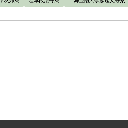
李友邦案
陸軍段澐等案
上海暨南大學廖鑑文等案