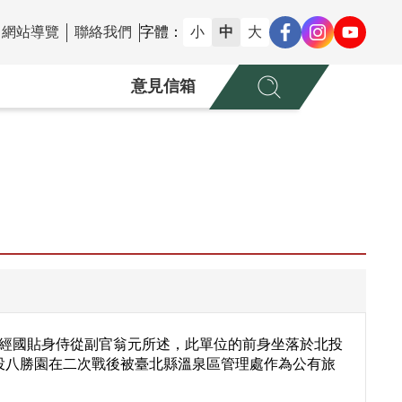
網站導覽
聯絡我們
字體：
小
中
大
意見信箱
蔣經國貼身侍從副官翁元所述，此單位的前身坐落於北投
投八勝園在二次戰後被臺北縣溫泉區管理處作為公有旅