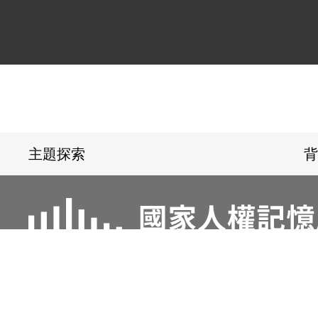
:::
主題探索
背
電話：02-22182438
傳真：02-221824
地址：23150新北市新店區復興路131號