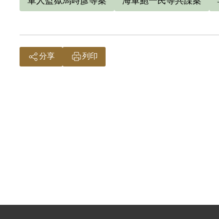
軍人監獄馬時彥等案
海軍鮑一民等共諜案
分享
列印