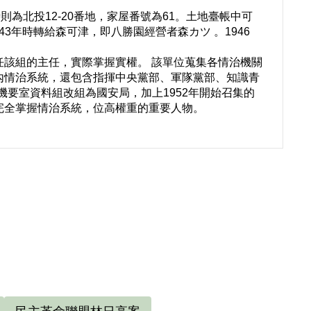
為北投12-20番地，家屋番號為61。土地臺帳中可
43年時轉給森可津，即八勝園經營者森カツ 。1946
任該組的主任，實際掌握實權。 該單位蒐集各情治機關
內情治系統，還包含指揮中央黨部、軍隊黨部、知識青
統府機要室資料組改組為國安局，加上1952年開始召集的
完全掌握情治系統，位高權重的重要人物。