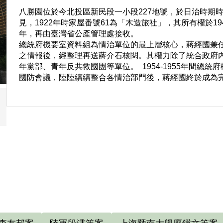
八勝園位於今北投區新民段一小段227地號，於日治時期時則
見，1922年時家屋番號61為「木造旅社」，其所有權於19
年，再由臺灣省公產管理處接收。
總統府機要室資料組為情治單位的最上層核心，蔣經國兼
之情報後，經整理再送蔣介石核閱。其權力除了統合政府
年黨部、青年反共救國團等單位。 1954-1955年間總
國防會議，陸陸續續整合各情治部門後，蔣經國終於成為