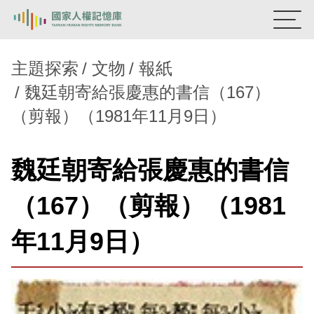
:::
國家人權記憶庫
主題探索
文物
報紙
魏廷朝寄給張慶惠的書信（167）
熱門關鍵字：
陳孟和
李舜治
鹿窟事件
安康接待室
（剪報）（1981年11月9日）
新生訓導處
蛋殼畫
送物單
主題探索
魏廷朝寄給張慶惠的書信
背景知識
（167）（剪報）（1981
關於我們
年11月9日）
意見信箱