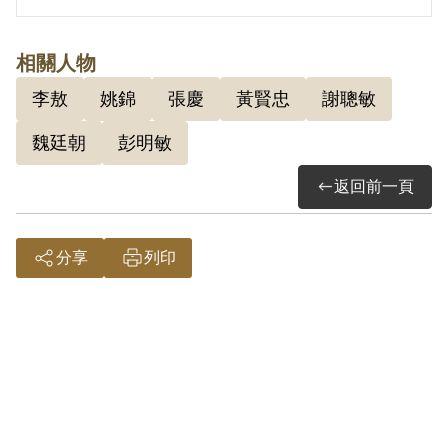
2.魏廷朝(1936-1999)，出生於桃園，就
相關人物
讀於義民中學時期，喜歡歷史老師黃賢
李敖
姚錦
張慶
黃賢忠
謝聰敏
忠、國文老師姚錦的課，當時也開始閱讀
魏廷朝
彭明敏
魯迅作品。後考取成功中學，但因拒絕參
加救國團而退學自修，於1954年以同等
返回前一頁
學歷考上台大法律系。畢業及退伍後，於
1961-1963年間曾任國防部作戰情報研究
分享
列印
室研究員、中央研究院近代史研究所助理
研究員。1963年因與謝聰敏、彭明敏撰
《台灣人民自救運動宣言》，被捕入獄，
被判有期徒刑8年，後減刑為4年，於
1968年出獄。1971年魏廷朝、謝聰敏、
李敖被捕，罪嫌為涉台南美國新聞處與美