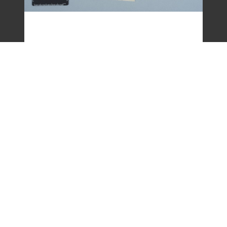
剪報資料「台語童詩 - 給鏡講的內心話 / 向
陽」