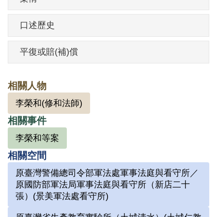
非法之方法顛覆政府而著手實行」判處有
期徒刑15年，全部財產除酌留其家屬必需
口述歷史
之生活費外沒收。1987年經臺灣警備總司
令部裁定減處有期徒刑7年6月。1987年5月
平復或賠(補)償
30日假釋。
相關人物
其於1999年4月向補償基金會提出申請，
李榮和(修和法師)
2000年7月經第1屆第18次董事會審核通過
相關事件
予以補償。補償理由為其製作叛亂黑函，
李榮和等案
以抄錄電話簿陸續向國內寄發，籌畫地區
相關空間
暴動等情，只係謀議階段，尚未達著手實
行之程度，故認非有實據。
原臺灣警備總司令部軍法處軍事法庭與看守所／
原國防部軍法局軍事法庭與看守所（新店二十
2019年5月經促轉會公告撤銷判決處分。
張）(景美軍法處看守所)