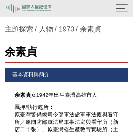
:::
國家人權記憶庫
主題探索
人物
1970
余素貞
熱門關鍵字：
陳孟和
李舜治
鹿窟事件
安康接待室
余素貞
新生訓導處
蛋殼畫
送物單
主題探索
基本資料與簡介
背景知識
關於我們
余素貞
女
1942年出生
臺灣
高雄市人
羈押/執行處所：
意見信箱
原臺灣警備總司令部軍法處軍事法庭與看守
所／原國防部軍法局軍事法庭與看守所（新
店二十張）、原臺灣省生產教育實驗所（土