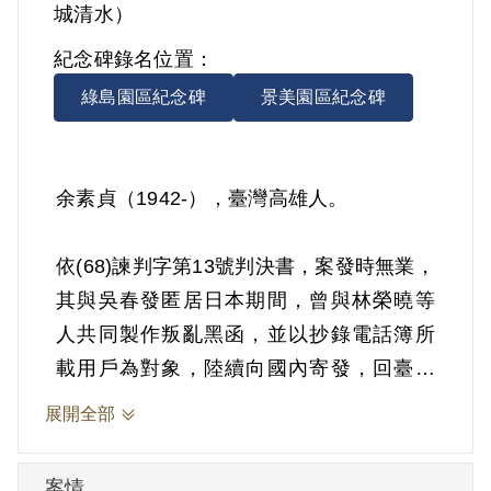
城清水）
紀念碑錄名位置：
綠島園區紀念碑
景美園區紀念碑
余素貞（1942-），臺灣高雄人。
依(68)諫判字第13號判決書，案發時無業，
其與吳春發匿居日本期間，曾與林榮曉等
人共同製作叛亂黑函，並以抄錄電話簿所
載用戶為對象，陸續向國內寄發，回臺後
又數度參與商議暴亂活動等情。1978年9月
展開全部
25日被羈押。1979年經臺灣警備總司令部
以《懲治叛亂條例》第2條第1項「意圖以
案情