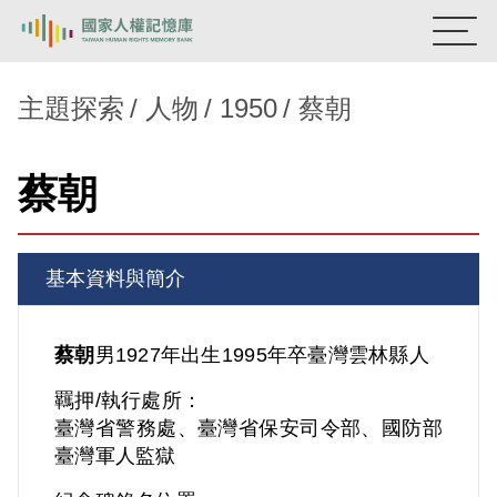
:::
國家人權記憶庫
主題探索
人物
1950
蔡朝
熱門關鍵字：
陳孟和
李舜治
鹿窟事件
安康接待室
蔡朝
新生訓導處
蛋殼畫
送物單
主題探索
基本資料與簡介
背景知識
關於我們
蔡朝
男
1927年出生
1995年卒
臺灣
雲林縣人
羈押/執行處所：
意見信箱
臺灣省警務處、臺灣省保安司令部、國防部
臺灣軍人監獄