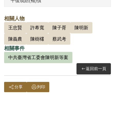
平復或賠(補)償
1952年1月被雲林縣警察局刑警隊逮捕，同
月24日被羈押。1952年6月16日，經臺灣
相關人物
省保安司令部軍事檢察官端木棪起訴。
王忠賢
許希寬
陳子胥
陳明新
1952年8月11日保安司令部軍法處審判官范
明對蔡朝等21人做成（41）安潔字第2645
陳義農
陳樹欉
蔡武考
號之判決，以《戡亂時期檢肅匪諜條例》
相關事件
第九條「明知為匪諜而不告密檢舉」判處
中共臺灣省工委會陳明新等案
其有期徒刑5年。1952年10月17日經國防
返回前一頁
部參謀總長周至柔批示增判褫奪公權3年。
1953年1月6日經總統蔣介石同意。1953年
1月20日經國防部（42）廉龐字第七十六號
分享
列印
代電核定。故1953年1月24日終審時，被以
相同罪名改判處有期徒刑5年，褫奪公權3
年。後被送至國防部臺灣軍人監獄服刑，