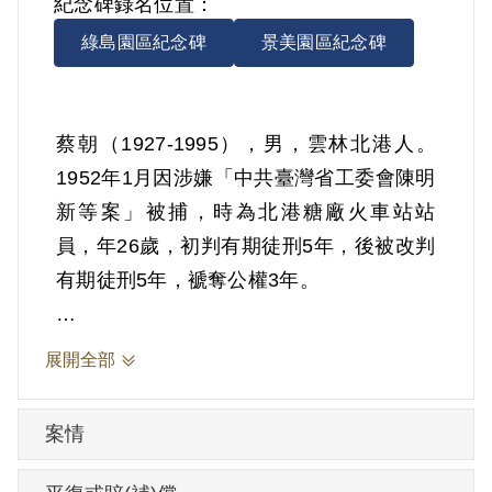
紀念碑錄名位置：
綠島園區紀念碑
景美園區紀念碑
蔡朝（1927-1995），男，雲林北港人。
1952年1月因涉嫌「中共臺灣省工委會陳明
新等案」被捕，時為北港糖廠火車站站
員，年26歲，初判有期徒刑5年，後被改判
有期徒刑5年，褫奪公權3年。
依據官方檔案，其與蔡武考、吳沼木為同
展開全部
學，1950年初，經由吳沼木之介紹，與陳
明新認識，又受陳、吳兩人以共黨書籍宣
案情
傳勸誘而未果。