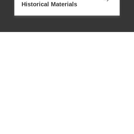
原判決未予詳查敘明，此外復無其他具體
Historical Materials
佐證，故應認本案非有實據。2018年12月7
日經促轉會公告撤銷判決處分。
電話：02-22182438
傳真：02-22182436
Email：memoryservice@nhrm.gov.t
w