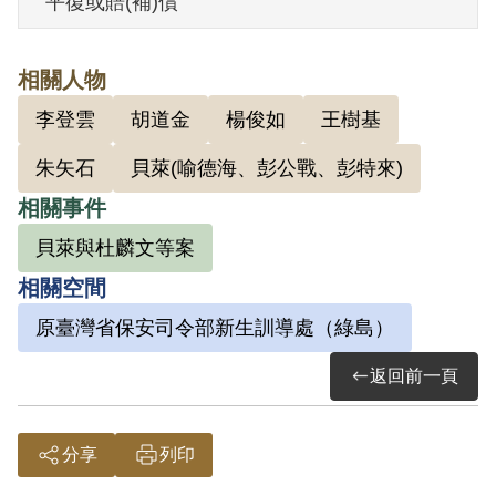
平復或賠(補)償
編號，授以暗號「紫微坊」，聯絡密語
「一天吃幾碗飯」，符號「用手向空畫一
相關人物
圓圈」。並囑咐同黨多找關係，吸收失學
李登雲
胡道金
楊俊如
王樹基
失業青年，竊取密件。1950年5月28日被
捕。
朱矢石
貝萊(喻德海、彭公戰、彭特來)
相關事件
1951年3月1日，臺灣省保安司令部軍法處
貝萊與杜麟文等案
審判長劉國楨、審判官鮑濟嚴、范明做成
相關空間
（40）安澄字第823號判決，以《懲治叛亂
原臺灣省保安司令部新生訓導處（綠島）
條例》第五條「參加叛亂之組織」判處趙
志強有期徒刑12年，褫奪公權6年。 5月26
返回前一頁
日，經國防部（40）則副字第801號批答核
定。後先被送至國防部臺灣軍人監獄，再
分享
列印
轉送綠島新生訓導處服刑，1962年6月8日