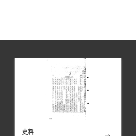
名。在判決後不久即被押解綠島，臨行前
才收到判決書。在綠島新生訓導處，直至
12年刑期屆滿，始獲准覓保二人開釋，但
因在臺舉目無親，拖延一年餘後才覓妥保
人，因此實際上被關了13年之久。返臺
後，因本案之前科，找工作處處碰壁，甚
至流落街頭，歷經千辛萬苦才安定下來。
1999年5月25日趙志強向補償基金會提出補
償申請，2001年6月16日經第二屆第九次臨
時董事會審核通過予以補償。補償理由為
原判決認定趙志強參加叛亂之組織，係依
趙君之自白及同案被告貝萊之供述為據，
惟「後期革命」組織之性質、目的為何著
史料