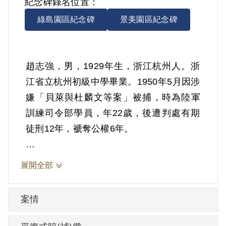
紀念碑錄名位置：
綠島園區紀念碑
景美園區紀念碑
趙志強，男，1929年生，浙江杭州人。浙
江省立杭州初級中學畢業。1950年5月因涉
嫌「貝萊與杜麟文等案」被捕，時為陸軍
訓練司令部學員，年22歲，後遭判處有期
徒刑12年，褫奪公權6年。
根據官方檔案，趙志強曾參加貝萊於1949
展開全部
年8月，假藉大同主義之名，以完成總理革
命未了之後期革命為號召，創建之後期革
案情
命組織，該組織成員皆由貝萊依「天特新
一流中華成正統」十字，將加入之人分別