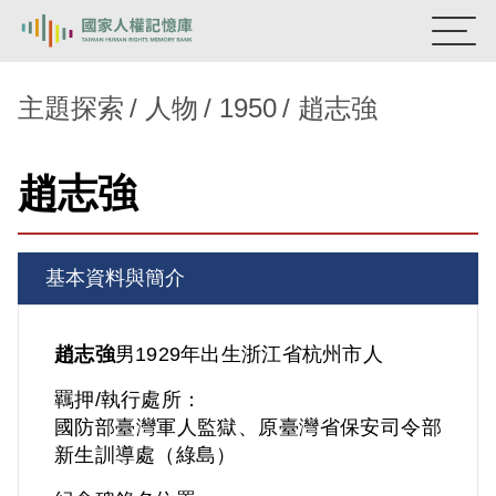
:::
國家人權記憶庫
主題探索
人物
1950
趙志強
熱門關鍵字：
陳孟和
李舜治
鹿窟事件
安康接待室
趙志強
新生訓導處
蛋殼畫
送物單
主題探索
基本資料與簡介
背景知識
關於我們
趙志強
男
1929年出生
浙江省
杭州市人
羈押/執行處所：
意見信箱
國防部臺灣軍人監獄、原臺灣省保安司令部
新生訓導處（綠島）