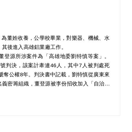
家貧，為董姓收養，公學校畢業，對樂器、機械、水
，其後進入高雄鋁業廠工作。
載，董登源所涉案件為「高雄地委劉特慎等案」。
48號判決，該案計牽連46人，其中7人被判處死
褫奪公權8年。判決書中記載，劉特慎從廣東來
名義密籌組織，董登源被李份招收加入「自治協
人，「應依參加叛亂之組織論科」。其女兒董芳
逮捕父親，她不清楚父親是否有加入共產黨組
滿開釋，返回燕巢，開設鐘錶行營生。董芳蘭指出，
會，董登源正好擔任會客室雜役，經由他的牽