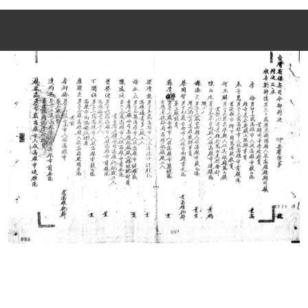
史料
Historical Materials