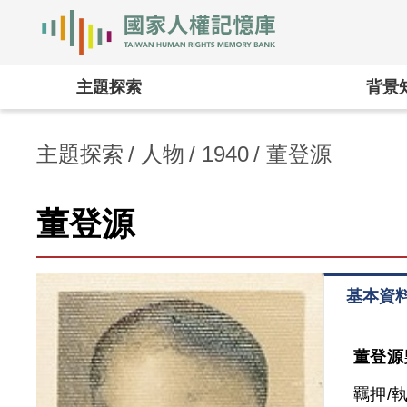
國家人權記憶庫
:::
主題探索
背景
主題探索
人物
1940
董登源
董登源
基本資
董登源
羈押/