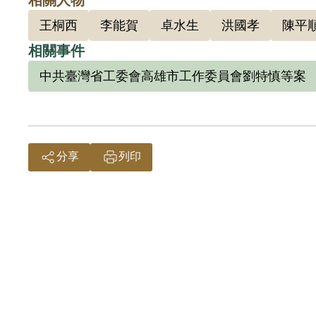
線，楊
王桐西
李能賀
卓水生
洪國孝
陳平
199
相關事件
中共臺灣省工委會高雄市工作委員會劉特慎等案
分享
列印