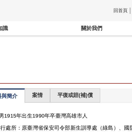
回首頁
:::
知識
關於我們
案情
平復或賠(補)償
料與簡介
男
1915年出生
1990年卒
臺灣
高雄市人
執行處所：
原臺灣省保安司令部新生訓導處（綠島）、國