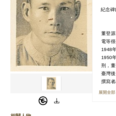
紀念碑
董登源
電等很
194
195
刑，董
臺灣後
會工廠
撰寫者
蘭受訪
展開全部
織，父
195
董登源
相關人物