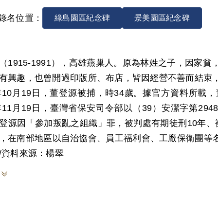
錄名位置：
綠島園區紀念碑
景美園區紀念碑
（1915-1991），高雄燕巢人。原為林姓之子，因
有興趣，也曾開過印版所、布店，皆因經營不善而結束
8年10月19日，董登源被捕，時34歲。據官方資料所
0年11月19日，臺灣省保安司令部以（39）安潔字第29
登源因「參加叛亂之組織」罪，被判處有期徒刑10年、
，在南部地區以自治協會、員工福利會、工廠保衛團等
保衛團員工勵進會高雄鋁業工廠支部」，並任支部聯絡
/資料來源：楊翠
表示，當時他們住在高雄鋁業廠宿舍，便衣半夜闖進來
親出獄後也不曾談及此事。
1年董登源移監綠島新生訓導處，1959年11月18日刑
刑滿將屆前夕，同囚於綠島的楊逵，其次子楊建前往面