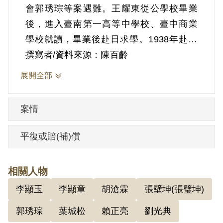
會郭琇琮等案遇難。王耀東從公學校畢業
後，進入臺南第一高等中學校、臺中商業
學校就讀，畢業後赴日求學。1938年赴中
國大陸，先在陝西安西堡青年幹部訓練班
撰寫者/資料來源：陳百齡
受訓，再進入延安抗日大學，結業後擔任
展開全部
中共日文工作訓練隊教官，再調往總政治
部。1945年戰爭結束後派往中國東北，先
案情
任職哈爾濱市政府日僑管理委員會，再調
至《東北日報》社。1948年秋奉中共東北
平復或賠(補)償
局命令返臺蒐集情報，自大連啟程經韓國
仁川、轉赴香港搭漁船返抵高雄。抵臺後
相關人物
以《公論報》業務員身分為掩護，直至
李顯玉
李顯章
胡滄霖
張壁坤(張璧坤)
1950年11月棄職。
王耀東相關檔案分散在檔案管理局所收的
郭琇琮
葉城松
賴正亮
劉光典