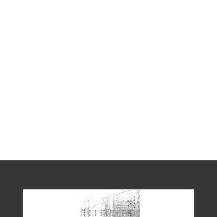
藏匿情事。2月13日劉、王二人決定轉移藏
身處，行經高雄旗山南溝坪遇警方盤查，
因遭識破而被捕。
1954年9月10日臺灣省保安司令部（43）
審三字第76號判決書，認定王耀東「受匪
幹高籐蘆派遣潛臺擔任調查軍事訓練等情
況」、「將蒐得資料轉由劉光典經香港轉
交匪方」、「帶同劉光典藏匿於親友
處」，以及「代管秘密情報」等事證，以
「非法顛覆政府而著手實施」罪責，判處
死刑，褫奪公權終身。1956年9月26日清
晨，王耀東和葉城松、張璧坤等共五人，
在臺北市新店溪畔刑場同遭槍決，得年50
歲。