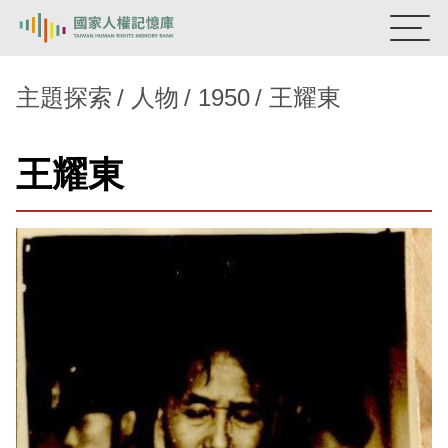
:::
國家人權記憶庫
主題探索
人物
1950
王耀東
熱門關鍵字：
陳孟和
李舜治
鹿窟事件
安康接待室
王耀東
新生訓導處
蛋殼畫
送物單
主題探索
背景知識
關於我們
意見信箱