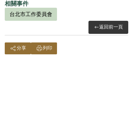
「臺大法學院支部葉城松等案」以及「劉
相關事件
光典等叛亂案」等多本卷宗，國家安全局
台北市工作委員會
的辦案實錄中則稱為「匪東北局社會部潛
返回前一頁
臺匪幹王耀東等叛亂案」。本案為中共幹
員洪國式被捕衍生的案件。1949年秋天，
中共社會部派遣劉光典來臺擔任洪國式交
分享
列印
通員。洪自首後，劉光典身分暴露，擬赴
港，惟因無法取得出境證件未果，期間由
王耀東代劉光典保管洪國式轉交的情報。
同年11月間，堂弟王耀勳因臺北市工作委
員會案被捕。王耀東擔心身分暴露，棄職
偕同劉光典逃亡至臺南縣山區，由當地務
農親友胡滄霖、賴正亮等人接濟掩護、躲
匿山區長達三年。1954年2月9日，警方在
偵辦張璧坤時逮捕胡、賴等人，獲知二人