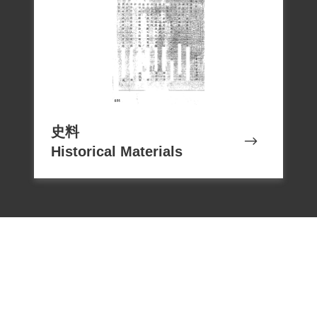
1999年施王金緞代表向補償基金會提出補
償申請，2000年12月30日經第二屆第一次
董事會審核通過。2018年12月7日經促轉會
本文僅供瀏覽，若閱覽後有額外需求，應
史料
依著作權法規定，由使用者依合理使用立
Historical Materials
場主張並自負相關責任，或另洽該資料作
者取得個案授權或使用同意。