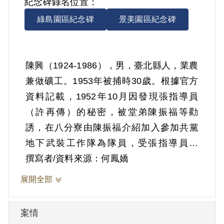
紀念碑錄名位置：
綠島園區紀念碑
景美園區紀念碑
陳興（1924-1986），男，臺北縣人，業農
兼做礦工。1953年被捕時30歲。根據官方
資料記載，1952年10月因發現張指導員
（許再傳）的秘密，被堂弟陳振福等勸
誘，在八分寮由陳振福介紹加入參加共黨
地下武裝工作隊為隊員，受張指導員領
導，與陳振宇、李長等3人同一小組，參加
撰寫者/資料來源：何鳳嬌
學習小組會6次，由張指指導員講解共黨新
展開全部
民主主義與政治經濟是什麼，及如何守秘
防特諸問題，未繳交隊費。
案情
1953年2月25日因匪嫌案，欲往礦坑工作時