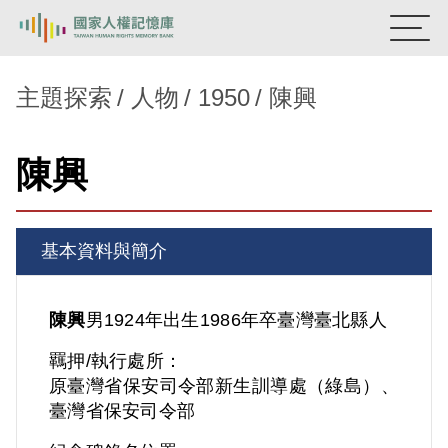
:::
國家人權記憶庫
主題探索
人物
1950
陳興
熱門關鍵字：
陳孟和
李舜治
鹿窟事件
安康接待室
陳興
新生訓導處
蛋殼畫
送物單
主題探索
基本資料與簡介
背景知識
關於我們
陳興
男
1924年出生
1986年卒
臺灣
臺北縣人
羈押/執行處所：
意見信箱
原臺灣省保安司令部新生訓導處（綠島）、
臺灣省保安司令部