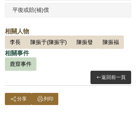
被便衣人員押走，送至國防部保密局羈
平復或賠(補)償
押，3月3日移送臺灣省保安司令部依法偵
辦。9月9日該部以（42）安序字第3701號
相關人物
將之起訴，12月28日以（42）審三字第84
李長
陳振于(陳振宇)
陳振發
陳振福
號判決其參加叛亂組織，處有期徒刑10
相關事件
年、褫奪公權10年。1954年3月31日
（43）清澈字第976號核定，扣除羈押日數
鹿窟事件
為1年6天，執行期滿為1963年2月24日。
返回前一頁
1954年9月30日送國防部臺灣軍人監獄，
1959年6月17日撥交臺灣警備總司令部新生
分享
列印
訓導處感訓，至1961年10月31日轉送臺灣
省生產教育實驗所感訓，至期滿依法開
釋。
出獄後四處找工作，卻受到管區警找麻