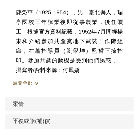
陳榮華（1925-1954），男，臺北縣人，瑞
亭國校三年肄業後即從事農業，後任礦
工。根據官方資料記載，1952年7月間經楊
東和介紹參加共產黨地下武裝工作隊組
織，在蕭指導員（劉學坤）監誓下捺指
印。參加共黨的動機是受到他們誘惑，以
為共產黨解放臺灣後工農可得翻身。與楊
撰寫者/資料來源：何鳳嬌
東和、陳振發參加會議五次，接受張指導
展開全部
員（許再傳）講述新民主主義等理論並接
受肅特防諜和情報方法的教育，並升中共
案情
旗幟一次，介紹陳春木加入組織，曾接濟
共黨二十多元新臺幣。
平復或賠(補)償
1953年2月24日經國防部保密局拘捕，時
29歲，遭到嚴刑逼供，8月6日該局將之解