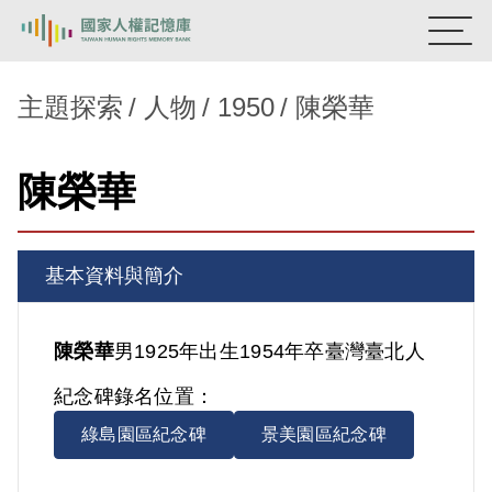
:::
國家人權記憶庫
主題探索
人物
1950
陳榮華
熱門關鍵字：
陳孟和
李舜治
鹿窟事件
安康接待室
陳榮華
新生訓導處
蛋殼畫
送物單
主題探索
基本資料與簡介
背景知識
關於我們
陳榮華
男
1925年出生
1954年卒
臺灣
臺北人
紀念碑錄名位置：
意見信箱
綠島園區紀念碑
景美園區紀念碑