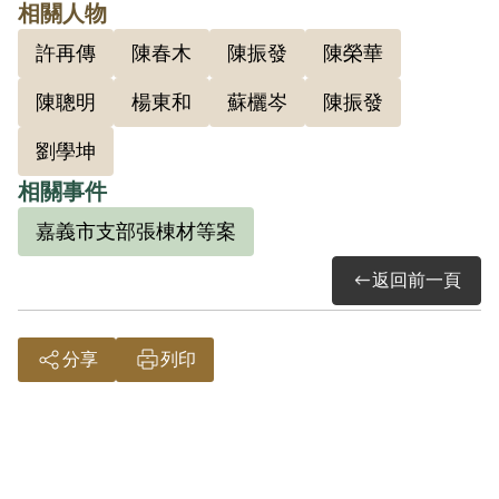
相關人物
送臺灣省保安司令部審理，8月29日經該部
許再傳
陳春木
陳振發
陳榮華
以（42）安序字第3701號將之起訴，12月
28日（42）審三字第84號判決其意圖以非
陳聰明
楊東和
蘇欐岑
陳振發
法方法顛覆政府而著手實行，判處死刑、
劉學坤
褫奪公權終身。其全部財產除各酌留其家
相關事件
屬必需生活費外，均沒收。1954年3月31日
嘉義市支部張棟材等案
（43）清澈字第976號核定。5月1日下午2
時30分發交臺北憲兵隊於新店安坑刑場執
返回前一頁
行槍決。5月6日家屬獲得通知前去領回屍
體安葬。
分享
列印
至於沒收財產方面，保安司令部據臺北縣
政府1955年9月9日呈報陳榮華並無財產，
10月7日呈請國防部擬免予執行。10月15日
國防部令准免予執行。