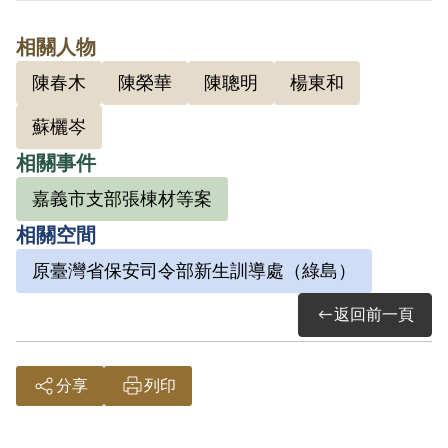
華參加叛亂之組織，係以陳君之自白及同
相關人物
案被告金木山之供證為據，惟陳君參加之
陳春木
陳榮華
陳聰明
楊東和
「臺灣青年民主自治同盟」性質、目的為
何？原判決均未詳予查證敘明，此外，復
蘇欐岑
無其他具體佐證，故應認本案非有實據。
相關事件
嘉義市支部張棟材等案
相關空間
原臺灣省保安司令部新生訓導處（綠島）
返回前一頁
分享
列印