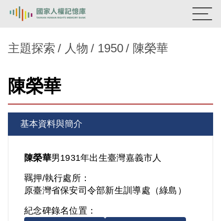
:::
國家人權記憶庫
主題探索
人物
1950
陳榮華
熱門關鍵字：
陳孟和
李舜治
鹿窟事件
安康接待室
陳榮華
新生訓導處
蛋殼畫
送物單
主題探索
基本資料與簡介
背景知識
關於我們
陳榮華
男
1931年出生
臺灣
嘉義市人
羈押/執行處所：
意見信箱
原臺灣省保安司令部新生訓導處（綠島）
紀念碑錄名位置：