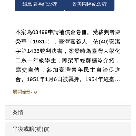
綠島園區紀念碑
景美園區紀念碑
本案為03499申請補償金卷冊。受裁判者陳
榮華（1931-），臺灣嘉義人。依(40)安潔
字第1436號判決書，案發時為臺灣大學化
工系一年級學生，陳榮華經蘇欐岑介紹，
寫交自傳，參加臺灣青年民主自治促進
會。1951年1月6日被羈押。1954年經臺灣
省保安司令部以《懲治叛亂條例》第5條
展開全部
「參加叛亂之組織」判處有期徒刑10年。
1961年1月5日刑滿開釋。03499申請案於
案情
1999年6月23日向補償基金會提出，2001
年5月19日經第2屆第7次臨時董事會審核通
平復或賠(補)償
過予以補償。補償理由為原判決認定陳榮