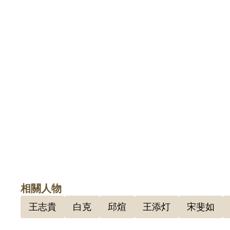
相關人物
王志貴
白克
邱煊
王添灯
宋斐如