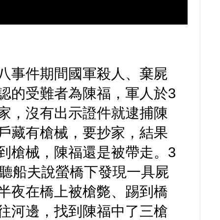
八事件期間國軍殺人、棄屍
認的受難者為陳福，軍人於3
家，沒有出示證件就逮捕陳
戶藏有槍械，要抄家，結果
到槍械，陳福還是被帶走。3
妻聽船夫說螢橋下發現一具屍
半夜在橋上被槍斃、踢到橋
往河邊，找到陳福中了三槍