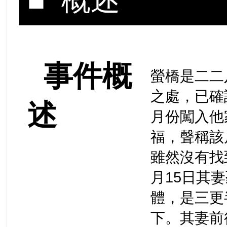
■ 概述
事件概
螢橋是二二
之處，已確
述
月份闖入他
福，聲稱該
雖然沒有找
月15日其
體，是三更
下。其妻前