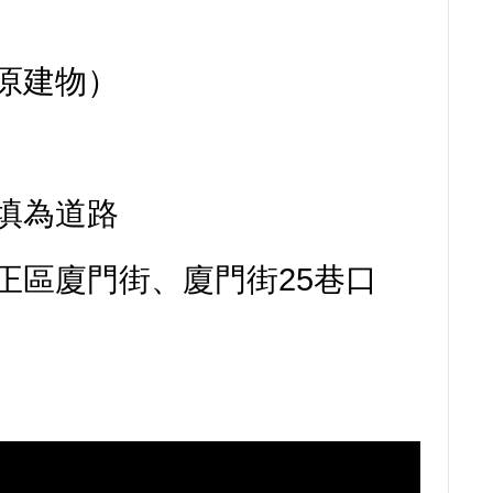
原建物）
填為道路
正區廈門街、廈門街25巷口