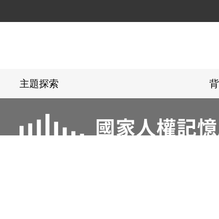
:::
主題探索
背
電話：02-22182438
傳真：02-221824
地址：23150新北市新店區復興路131號