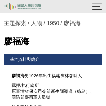
:::
國家人權記憶庫
主題探索
人物
1950
廖福海
熱門關鍵字：
陳孟和
李舜治
鹿窟事件
安康接待室
廖福海
新生訓導處
蛋殼畫
送物單
主題探索
基本資料與簡介
背景知識
關於我們
廖福海
男
1926年出生
福建省
林森縣人
羈押/執行處所：
意見信箱
原臺灣省保安司令部新生訓導處（綠島）、
國防部臺灣軍人監獄