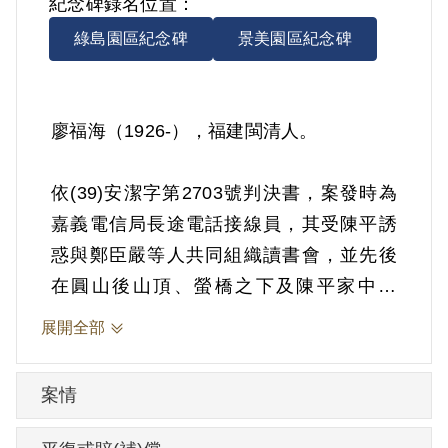
紀念碑錄名位置：
綠島園區紀念碑
景美園區紀念碑
廖福海（1926-），福建閩清人。
依(39)安潔字第2703號判決書，案發時為
嘉義電信局長途電話接線員，其受陳平誘
惑與鄭臣嚴等人共同組織讀書會，並先後
在圓山後山頂、螢橋之下及陳平家中集
會，研討《資本論》、《唯物論辯證法》
展開全部
等書，並交換閱讀《新民主主義》等書。
1950年7月28日被羈押。1950年經臺灣省
案情
保安司令部以《懲治叛亂條例》第5條「參
加叛亂之組織」判處有期徒刑5年。1955年