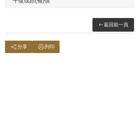
平復或賠(補)償
7月27日刑滿開釋。
返回前一頁
其於1999年4月向補償基金會提出申請，
2000年9月經第1屆第20次董事會審核通過
予以補償。補償理由為原判決認定其與鄭
分享
列印
臣嚴等6人共同組織讀書會，集會3次，研
討《資本論》、《唯物辨證法》並交換閱
讀《新民主主義》等書，而認定廖君參加
叛亂之組織，惟該讀書會之屬性、組織、
目的等原判決未詳為認定，故難以認定其
參加之組織為叛亂組織，故認非有實據。
2018年12月經促轉會公告撤銷判決處分。