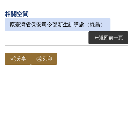
釋。
相關空間
原臺灣省保安司令部新生訓導處（綠島）
其於1999年4月向補償基金會提出申請，
2000年10月經第1屆第7次臨時董事會審核
返回前一頁
通過予以補償。補償理由為原判決就其所
參加叛亂組織之目的及性質，均未查證，
分享
列印
不能僅以其參加每週會議乙次，即認其參
加叛亂組織，故認非有實據。
2018年12月經促轉會公告撤銷判決處分。