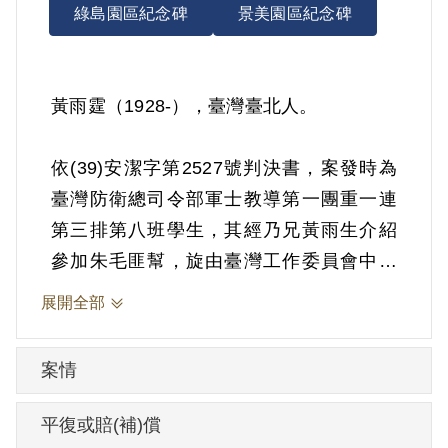
綠島園區紀念碑
景美園區紀念碑
黃雨霆（1928-），臺灣臺北人。
依(39)安潔字第2527號判決書，案發時為
臺灣防衛總司令部軍士教導第一團重一連
第三排第八班學生，其經乃兄黃雨生介紹
參加朱毛匪幫，旋由臺灣工作委員會中等
教育支部書記李水井所領導，每週在螢橋
展開全部
會談一次，討論時局及共產主義，並轉介
其同事陳茂東加入組織。1950年5月27日被
案情
羈押。1950年經臺灣省保安司令部以《懲
治叛亂條例》第5條「參加叛亂之組織」判
平復或賠(補)償
處有期徒刑10年。1960年5月26日刑滿開