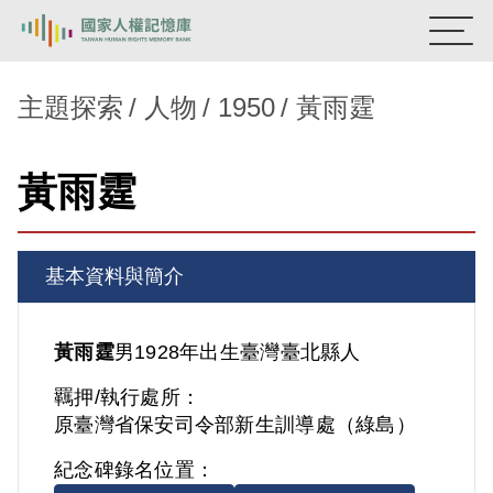
:::
國家人權記憶庫
主題探索
人物
1950
黃雨霆
熱門關鍵字：
陳孟和
李舜治
鹿窟事件
安康接待室
黃雨霆
新生訓導處
蛋殼畫
送物單
主題探索
基本資料與簡介
背景知識
關於我們
黃雨霆
男
1928年出生
臺灣
臺北縣人
羈押/執行處所：
意見信箱
原臺灣省保安司令部新生訓導處（綠島）
紀念碑錄名位置：