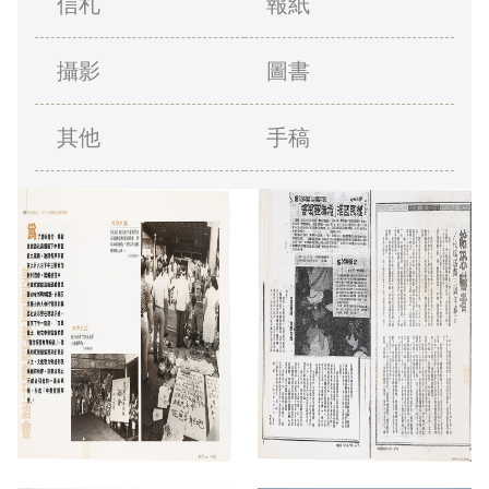
信札
報紙
攝影
圖書
其他
手稿