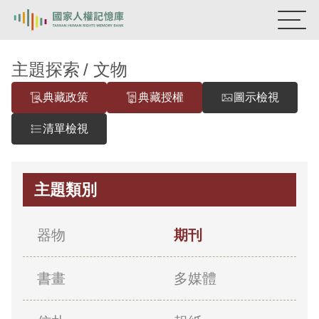
:::
國家人權記憶庫
主題探索
文物
典藏政策
典藏授權
圖示檢視
熱門關鍵字：
陳孟和
李舜治
鹿窟事件
安康接待室
新生訓導處
蛋殼畫
送物單
清單檢視
主題探索
主題類別
背景知識
關於我們
器物
期刊
意見信箱
書畫
多媒體