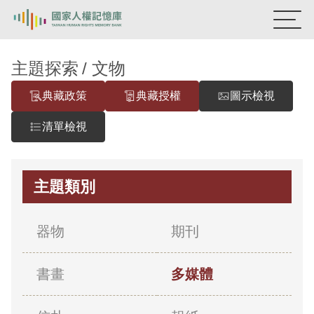
:::
國家人權記憶庫
主題探索
文物
典藏政策
典藏授權
圖示檢視
熱門關鍵字：
陳孟和
李舜治
鹿窟事件
安康接待室
新生訓導處
蛋殼畫
送物單
清單檢視
主題探索
主題類別
背景知識
關於我們
器物
期刊
意見信箱
書畫
多媒體