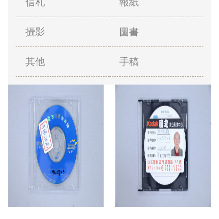
信札
報紙
攝影
圖書
其他
手稿