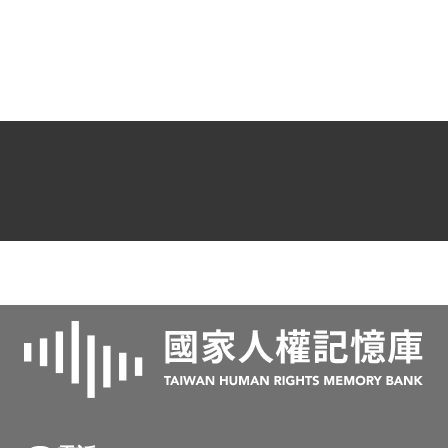
1962年畢業。1963年赴日攻讀醫學。在
日本岡山大學時，經前臺大農學院李宗藩
同學介紹認識「臺灣青年獨立聯盟」的主
席辜寬敏及其成員，這時彭明敏的「臺灣
人民自救宣言」事件已經發生，後來決定
由陳中統於1968年10月回臺灣探親時，
夾帶幾百份的「臺灣人民自救宣言」回臺
灣，後來這件事也為情治單位所掌握。
1969年2月6日返臺結婚後，旋即在2月21
日遭到逮捕，判刑15年。1969年7月21日
陳中統由六張犁警備總部被移送到景美看
守所，在看守所期間擔任醫護室的外役。
1970到1972年期間，因擔任醫護室工作
之便，行動較自由，而且有受刑人的基本