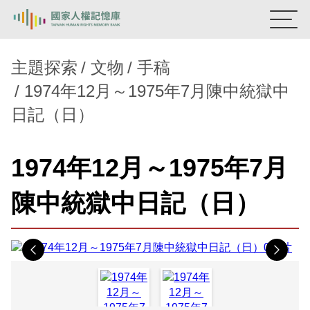
:::
國家人權記憶庫
主題探索
文物
手稿
1974年12月～1975年7月陳中統獄中
熱門關鍵字：
陳孟和
李舜治
鹿窟事件
安康接待室
日記（日）
新生訓導處
蛋殼畫
送物單
主題探索
1974年12月～1975年7月
背景知識
陳中統獄中日記（日）
關於我們
意見信箱
Previous
Nex