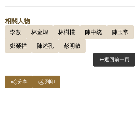
擅自執行。51年（1962年）林金煌、李
古村、陳玉常（判5年、60年時在三重自
相關人物
殺）三位醫生來到這之後，51年時牙醫
李敖
林金煌
林樹欉
陳中統
陳玉常
林樹欉、醫大的學生林道生和莊醫的學生
鄭榮祥
陳述孔
彭明敏
陳述孔在這，接著58年就是我來這，昨
天16日又謠傳有高醫的鄭榮祥要來，才
返回前一頁
28歲的他真的懂嗎？
分享
列印
2.陳中統(1937-)，臺灣彰化人。其父親
棄教師職位赴日攻讀醫學，於是陳中統4
歲時隨父親赴日，小學時才回到臺灣。就
讀成功高中時，和陳映真是同班同學，因
此奠下深厚的同學情誼。1955年考上臺
大農學院，1956年則考入高雄醫學院，