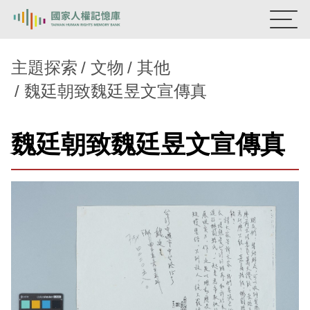
:::
國家人權記憶庫
主題探索
文物
其他
魏廷朝致魏廷昱文宣傳真
熱門關鍵字：
陳孟和
李舜治
鹿窟事件
安康接待室
新生訓導處
蛋殼畫
送物單
魏廷朝致魏廷昱文宣傳真
主題探索
背景知識
關於我們
意見信箱