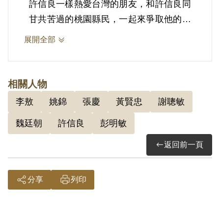
許信良一樣熱愛台灣的朋友，和許信良同
甘共苦過的桃園縣民，一起來爭取他的釋
放而展現實力，作一次足以推動歷史潮流
展開全部
的大規模集結，不到放人，絕不罷休。
2.魏廷朝(1936-1999)，出生於桃園，就
相關人物
讀於義民中學時期，喜歡歷史老師黃賢
李敖
姚錦
張慶
黃賢忠
謝聰敏
忠、國文老師姚錦的課，當時也開始閱讀
魏廷朝
許信良
彭明敏
魯迅作品。後考取成功中學，但因拒絕參
加救國團而退學自修，於1954年以同等
返回前一頁
學歷考上台大法律系。畢業及退伍後，於
1961-1963年間曾任國防部作戰情報研究
分享
列印
室研究員、中央研究院近代史研究所助理
研究員。1963年因與謝聰敏、彭明敏撰
《台灣人民自救運動宣言》，被捕入獄，