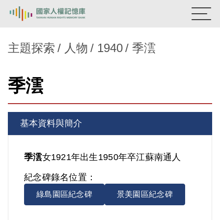
:::
國家人權記憶庫
主題探索
人物
1940
季澐
熱門關鍵字：
陳孟和
李舜治
鹿窟事件
安康接待室
季澐
新生訓導處
蛋殼畫
送物單
主題探索
基本資料與簡介
背景知識
關於我們
季澐
女
1921年出生
1950年卒
江蘇
南通人
紀念碑錄名位置：
意見信箱
綠島園區紀念碑
景美園區紀念碑