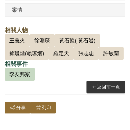
案情
相關人物
王義火
徐淵琛
黃石巖( 黃石岩)
賴瓊煙(賴琼烟)
羅定天
張志忠
許敏蘭
相關事件
李友邦案
返回前一頁
分享
列印