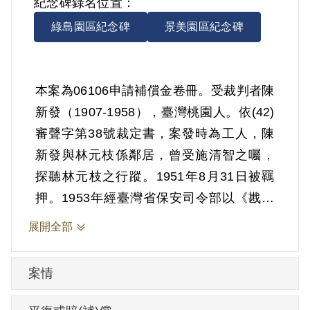
紀念碑錄名位置：
綠島園區紀念碑
景美園區紀念碑
本案為06106申請補償金卷冊。受裁判者陳
新發（1907-1958），臺灣桃園人。依(42)
審聲字第38號裁定書，案發時為工人，陳
新發與林元枝係鄰居，曾受施清智之囑，
探聽林元枝之行蹤。1951年8月31日被羈
押。1953年經臺灣省保安司令部以《戡亂
時期檢肅匪諜條例》第8條第1項第2款裁定
展開全部
交付感化，其期間另以命令定之。1953年5
月8日交付感化。1956年9月12日開釋。
案情
06106申請案於2001年4月27日向補償基金
會提出，2002年10月5日經第2屆第23次董