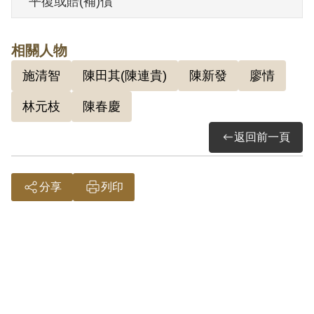
平復或賠(補)償
監事會審核通過予以補償。補償理由為原
裁定認定陳新發與叛徒林元枝接觸，思想
相關人物
不無有感染之處，而予交付感化，係屬思
施清智
陳田其(陳連貴)
陳新發
廖情
想層次問題，故應認本案非有實據。
林元枝
陳春慶
返回前一頁
分享
列印