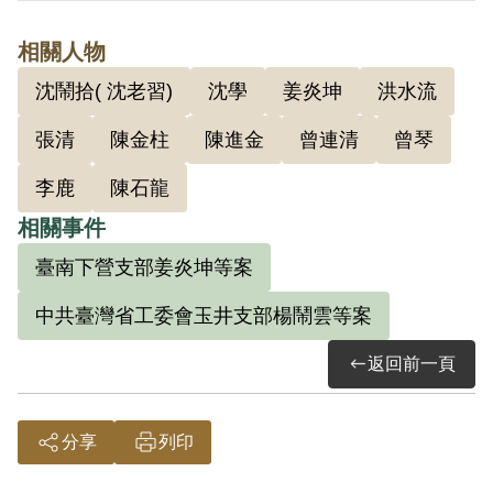
沒收。1950年12月25日執行死刑。
相關人物
沈鬧拾( 沈老習)
沈學
姜炎坤
洪水流
其家屬於1999年7月向補償基金會提出申
請，2000年12月經第1屆第10次臨時董事
張清
陳金柱
陳進金
曾連清
曾琴
會審核通過予以補償。補償理由為原判決
李鹿
陳石龍
認定其共同意圖以非法之方法顛覆政府而
相關事件
著手實行，係以其之自白及同案被告洪水
臺南下營支部姜炎坤等案
流、沈學之供證為依據。惟原判決對該匪
幫組織之性質與內容均未予以詳查敘明，
中共臺灣省工委會玉井支部楊鬧雲等案
且原判決認定其加入匪黨，擔任匪宣傳幹
返回前一頁
事，收繳黨費等行為，亦未達意圖以非法
之方法顛覆政府而著手實行之階段，故認
本案非有實據。
分享
列印
2018年10月經促轉會公告撤銷判決處分。