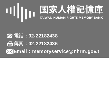
電話：02-22182438
傳真：02-22182436
Email：memoryservice@nhrm.gov.t
w
地址：23150新北市新店區復興路131號
國家人權博物館網站
隱私權及安全政策宣示
本網站為響應式網站設計(RWD)，支援各行動載具瀏覽
及支援Firefox 及 Chrome ，網站設計最佳瀏覽螢幕解析