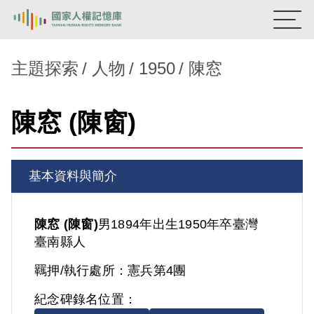
:::
國家人權記憶庫
主題探索
人物
1950
陳窓
熱門關鍵字：
陳孟和
李舜治
鹿窟事件
安康接待室
陳窓 (陳窗)
新生訓導處
蛋殼畫
送物單
主題探索
基本資料與簡介
背景知識
關於我們
陳窓 (陳窗)
男
1894年出生
1950年卒
臺灣
臺南縣人
意見信箱
羈押/執行處所：
憲兵第4團
紀念碑錄名位置：