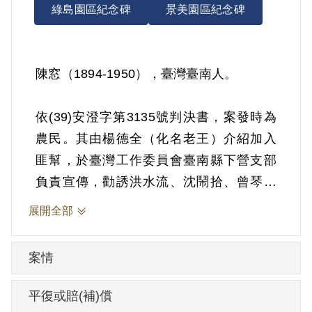
綠島園區紀念碑
景美園區紀念碑
陳窓（1894-1950），臺灣臺南人。
依(39)安澄字第3135號判決書，案發時為
農民。其由楊德全（化名老王）介紹加入
匪幫，於臺灣工作委員會臺南縣下營支部
負責宣傳，勸誘洪水流、沈鬧拾、曾琴、
朱鍬、陳清涼、張清、陳進金、曾連清、
展開全部
沈學、陳石龍等加入。1950年7月24日被羈
押。1950年經臺灣省保安司令部以《懲治
案情
叛亂條例》第2條第1項「共同意圖以非法
之方法變更國憲顛覆政府而著手實行」判
平復或賠(補)償
處死刑，財產除酌留其家屬必需生活費外