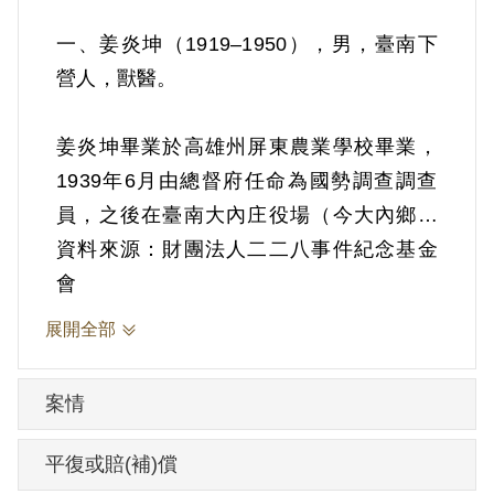
一、姜炎坤（1919–1950），男，臺南下
營人，獸醫。
姜炎坤畢業於高雄州屏東農業學校畢業，
1939年6月由總督府任命為國勢調查調查
員，之後在臺南大內庄役場（今大內鄉公
所）當獸醫。
資料來源：財團法人二二八事件紀念基金
會
1947年二二八事件發生期間，3月1日臺灣
展開全部
省訓練團民政系鄉鎮組第一期乙班結訓，
分發擔任臺南縣下營鄉鄉長。根據家屬陳
案情
述，事件後，姜炎坤曾以地方基層首長身
分，為死難的菁英叫屈。
平復或賠(補)償