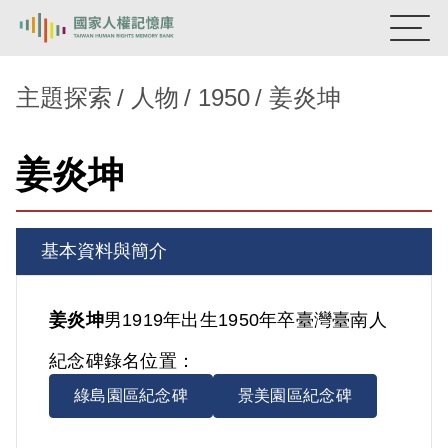
:::
國家人權記憶庫
主題探索
人物
1950
姜炎坤
熱門關鍵字：
陳孟和
李舜治
鹿窟事件
安康接待室
姜炎坤
新生訓導處
蛋殼畫
送物單
主題探索
基本資料與簡介
背景知識
關於我們
姜炎坤
男
1919年出生
1950年卒
臺灣
臺南人
紀念碑錄名位置：
意見信箱
綠島園區紀念碑
景美園區紀念碑