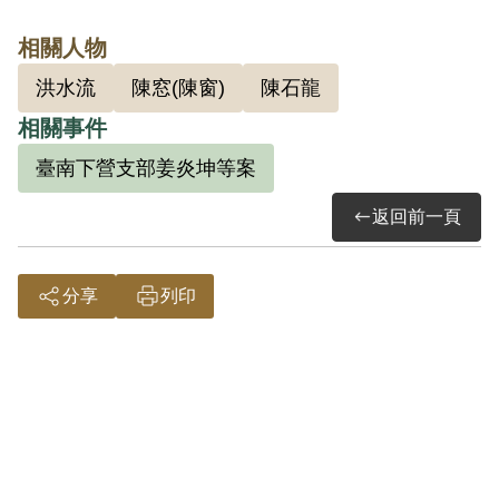
依臺灣省保安司令部（39）安澄字第3135
相關人物
號判決書記載，1949年5月陳窗經楊德全介
洪水流
陳窓(陳窗)
陳石龍
紹加入匪幫，7、8月間洪水流經陳窗勸誘
相關事件
加入匪幫。姜炎坤因推行三七五減租運動
尚著成績，楊德全利用陳窗與姜炎坤「姊
臺南下營支部姜炎坤等案
舅關係」，同年10月姜炎坤經楊德全吸收
返回前一頁
加入匪幫。楊德全自任省工委會臺南縣下
營支部領導人，陳窗負責宣傳，姜炎坤負
分享
列印
責組織，洪水流為直屬組員。因楊德全、
陳清涼及陳石龍出面自首，案經臺南縣警
察局查悉破獲，1950年7月24日姜炎坤在鄉
公所上班時，被帶到麻豆區署押房囚禁起
來，後輾轉送新營警察局、臺中刑警總
隊，最後解送保安司令部審辦。