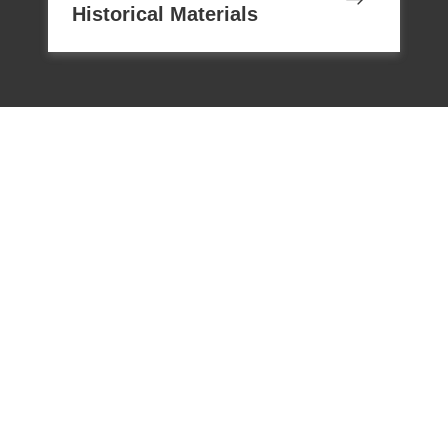
Historical Materials
電話：02-22182438
傳真：02-22182436
Email：memoryservice@nhrm.gov.t
w