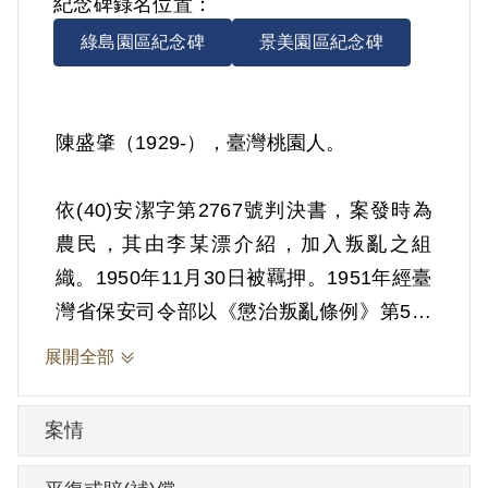
紀念碑錄名位置：
綠島園區紀念碑
景美園區紀念碑
陳盛肇（1929-），臺灣桃園人。
依(40)安潔字第2767號判決書，案發時為
農民，其由李某漂介紹，加入叛亂之組
織。1950年11月30日被羈押。1951年經臺
灣省保安司令部以《懲治叛亂條例》第5條
「參加叛亂之組織」判處有期徒刑5年。
展開全部
1955年11月29日開釋。
案情
其於1999年4月向補償基金會提出申請，
2000年7月經第1屆第3次臨時董事會審核通