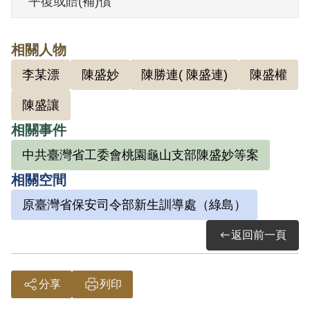
平復或賠(補)償
過予以補償。補償理由為原判所指其由已
死之李某漂介紹，參加朱毛匪幫組織乙
相關人物
節，有關組織活動僅涉農運工作，因此難
李某漂
陳盛妙
陳勝連( 陳盛連)
陳盛權
認其有參加叛亂組織之行為，故認非有實
據。
陳盛讓
2018年10月經促轉會公告撤銷判決處分。
相關事件
中共臺灣省工委會桃園龜山支部陳盛妙等案
相關空間
原臺灣省保安司令部新生訓導處（綠島）
返回前一頁
分享
列印