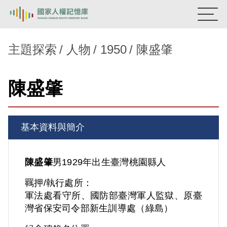
:::
國家人權記憶庫
主題探索
人物
1950
陳盛肇
熱門關鍵字：
陳孟和
李舜治
鹿窟事件
安康接待室
陳盛肇
新生訓導處
蛋殼畫
送物單
主題探索
基本資料與簡介
背景知識
關於我們
陳盛肇
男
1929年出生
臺灣
桃園縣人
羈押/執行處所：
意見信箱
軍法處看守所、國防部臺灣軍人監獄、原臺
灣省保安司令部新生訓導處（綠島）